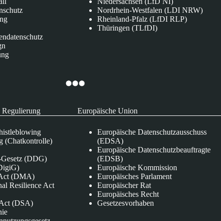
all
Niedersachsen (LfD NI)
nschutz
Nordrhein-Westfalen (LDI NRW)
ung
Rheinland-Pfalz (LfDI RLP)
Thüringen (TLfDI)
endatenschutz
gn
ung
 Regulierung
Europäische Union
istleblowing
Europäische Datenschutzausschuss
 (Chatkontrolle)
(EDSA)
Europäische Datenschutzbeauftragte
e-Gesetz (DDG)
(EDSB)
DigiG)
Europäische Kommission
s Act (DMA)
Europäisches Parlament
nal Resilience Act
Europäischer Rat
Europäisches Recht
s Act (DSA)
Gesetzesvorhaben
nie
nnutzungsgesetz