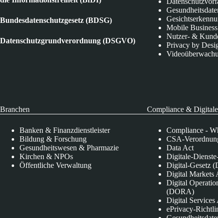
Datenschutzvorf
Gesundheitsdate
Gesichtserkenn
Bundesdatenschutzgesetz (BDSG)
Mobile Business
Nutzer- & Kund
Datenschutzgrundverordnung (DSGVO)
Privacy by Desi
Videoüberwach
Branchen
Compliance & Digitale
Banken & Finanzdienstleister
Compliance - Wh
Bildung & Forschung
CSA-Verordnung
Gesundheitswesen & Pharmazie
Data Act
Kirchen & NPOs
Digitale-Dienst
Öffentliche Verwaltung
Digital-Gesetz (
Digital Market
Digital Operatio
(DORA)
Digital Service
ePrivacy-Richtli
Gesundheitsdate