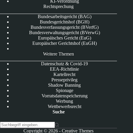
KI-Verordnung
Rechtsprechung
Bundesarbeitsgericht (BAG)
Bundesgerichtshof (BGH)
Bundesverfassungsgericht (BVerfG)
Bundesverwaltungsgericht (BVerwG)
Europäisches Gericht (EuG)
Europäischer Gerichtshof (EuGH)
Weitere Themen
Datenschutz & Covid-19
EEA-Richtlinie
Kartellrecht
Presseprivileg
Shadow Banning
Spionage
Vorratsdatenspeicherung
Werbung
Wettbewerbsrecht
Suche
K
Copyright © 2026 -
Creative Themes