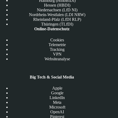
Hamburg (HmbBfDI)
Hessen (HBDI)
Niedersachsen (LfD NI)
Nordrhein-Westfalen (LDI NRW)
Rheinland-Pfalz (LfDI RLP)
Thüringen (TLfDI)
Online-Datenschutz
Cookies
Telemetrie
Tracking
VPN
Websiteanalyse
Big Tech & Social Media
Apple
Google
LinkedIn
Meta
Microsoft
OpenAI
Pinterest