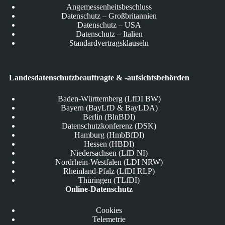
Angemessenheitsbeschluss
Datenschutz – Großbritannien
Datenschutz – USA
Datenschutz – Italien
Standardvertragsklauseln
Landesdatenschutzbeauftragte & -aufsichtsbehörden
Baden-Württemberg (LfDI BW)
Bayern (BayLfD & BayLDA)
Berlin (BlnBDI)
Datenschutzkonferenz (DSK)
Hamburg (HmbBfDI)
Hessen (HBDI)
Niedersachsen (LfD NI)
Nordrhein-Westfalen (LDI NRW)
Rheinland-Pfalz (LfDI RLP)
Thüringen (TLfDI)
Online-Datenschutz
Cookies
Telemetrie