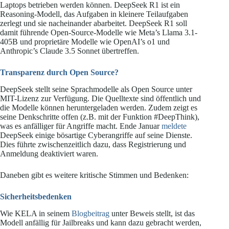
Laptops betrieben werden können. DeepSeek R1 ist ein
Reasoning-Modell, das Aufgaben in kleinere Teilaufgaben
zerlegt und sie nacheinander abarbeitet. DeepSeek R1 soll
damit führende Open-Source-Modelle wie Meta’s Llama 3.1-
405B und proprietäre Modelle wie OpenAI’s o1 und
Anthropic’s Claude 3.5 Sonnet übertreffen.
Transparenz durch Open Source?
DeepSeek stellt seine Sprachmodelle als Open Source unter
MIT-Lizenz zur Verfügung. Die Quelltexte sind öffentlich und
die Modelle können heruntergeladen werden. Zudem zeigt es
seine Denkschritte offen (z.B. mit der Funktion #DeepThink),
was es anfälliger für Angriffe macht. Ende Januar
meldete
DeepSeek einige bösartige Cyberangriffe auf seine Dienste.
Dies führte zwischenzeitlich dazu, dass Registrierung und
Anmeldung deaktiviert waren.
Daneben gibt es weitere kritische Stimmen und Bedenken:
Sicherheitsbedenken
Wie KELA in seinem
Blogbeitrag
unter Beweis stellt, ist das
Modell anfällig für Jailbreaks und kann dazu gebracht werden,