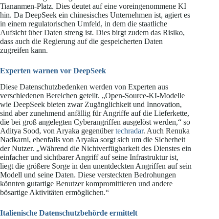
Tiananmen-Platz. Dies deutet auf eine voreingenommene KI
hin. Da DeepSeek ein chinesisches Unternehmen ist, agiert es
in einem regulatorischen Umfeld, in dem die staatliche
Aufsicht über Daten streng ist. Dies birgt zudem das Risiko,
dass auch die Regierung auf die gespeicherten Daten
zugreifen kann.
Experten warnen vor DeepSeek
Diese Datenschutzbedenken werden von Experten aus
verschiedenen Bereichen geteilt. „Open-Source-KI-Modelle
wie DeepSeek bieten zwar Zugänglichkeit und Innovation,
sind aber zunehmend anfällig für Angriffe auf die Lieferkette,
die bei groß angelegten Cyberangriffen ausgelöst werden,“ so
Aditya Sood, von Aryaka gegenüber
techradar
. Auch Renuka
Nadkarni, ebenfalls von Aryaka sorgt sich um die Sicherheit
der Nutzer. „Während die Nichtverfügbarkeit des Dienstes ein
einfacher und sichtbarer Angriff auf seine Infrastruktur ist,
liegt die größere Sorge in den unentdeckten Angriffen auf sein
Modell und seine Daten. Diese versteckten Bedrohungen
könnten gutartige Benutzer kompromittieren und andere
bösartige Aktivitäten ermöglichen.“
Italienische Datenschutzbehörde ermittelt