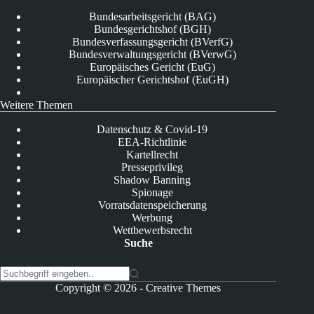
Bundesarbeitsgericht (BAG)
Bundesgerichtshof (BGH)
Bundesverfassungsgericht (BVerfG)
Bundesverwaltungsgericht (BVerwG)
Europäisches Gericht (EuG)
Europäischer Gerichtshof (EuGH)
Weitere Themen
Datenschutz & Covid-19
EEA-Richtlinie
Kartellrecht
Presseprivileg
Shadow Banning
Spionage
Vorratsdatenspeicherung
Werbung
Wettbewerbsrecht
Suche
K
Copyright © 2026 -
Creative Themes
e
i