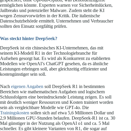
ermöglichen könnte. Experten warnen vor Sicherheitslücken,
Jailbreaks und potenzieller Malware. Zudem steht die KI
wegen Zensurvorwürfen in der Kritik. Die italienische
Datenschutzbehörde ermittelt. Unternehmen und Verbraucher
sollten den Einsatz sorgfältig prüfen.
Was steckt hinter DeepSeek?
DeepSeek ist ein chinesisches KI-Unternehmen, das mit
seinem KI-Modell R1 in der Technologiebranche für
Aufsehen gesorgt hat. Es wird als Konkurrent zu etablierten
Modellen wie OpenAI’s ChatGPT gesehen, da es ähnliche
Leistungen erbringen soll, aber gleichzeitig effizienter und
kostengünstiger sein soll.
Nach
eigenen Angaben
soll DeepSeek R1 in bestimmten
Bereichen wie mathematischen Aufgaben und logischem
Schlussfolgern eine beeindruckende Leistung zeigen. Es soll
mit deutlich weniger Ressourcen und Kosten trainiert worden
sein als vergleichbare Modelle wie GPT-4o. Die
Trainingskosten
sollen sich auf etwa 5,6 Millionen Dollar und
2,9 Millionen GPU-Stunden belaufen. DeepSeek-R1 ist ca. 30
Mal günstiger in der Nutzung als OpenAI o1 und ca. 5 Mal
schneller. Es gibt kleinere Varianten von R1, die sogar auf