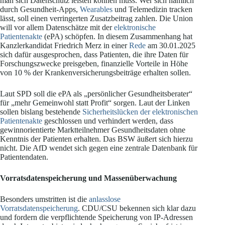
man sich Datenschutz leisten können muss. Wer sich nämlich
durch Gesundheit-Apps,
Wearables
und Telemedizin tracken
lässt, soll einen verringerten Zusatzbeitrag zahlen. Die Union
will vor allem Datenschätze mit der
elektronische
Patientenakte
(ePA) schöpfen. In diesem Zusammenhang hat
Kanzlerkandidat Friedrich Merz in einer
Rede
am 30.01.2025
sich dafür ausgesprochen, dass Patienten, die ihre Daten für
Forschungszwecke preisgeben, finanzielle Vorteile in Höhe
von 10 % der Krankenversicherungsbeiträge erhalten sollen.
Laut SPD soll die ePA als „persönlicher Gesundheitsberater“
für „mehr Gemeinwohl statt Profit“ sorgen. Laut der Linken
sollen bislang bestehende
Sicherheitslücken der elektronischen
Patientenakte
geschlossen und verhindert werden, dass
gewinnorientierte Marktteilnehmer Gesundheitsdaten ohne
Kenntnis der Patienten erhalten. Das BSW äußert sich hierzu
nicht. Die AfD wendet sich gegen eine zentrale Datenbank für
Patientendaten.
Vorratsdatenspeicherung und Massenüberwachung
Besonders umstritten ist die
anlasslose
Vorratsdatenspeicherung
. CDU/CSU bekennen sich klar dazu
und fordern die verpflichtende Speicherung von IP-Adressen