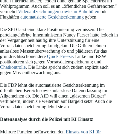
durch Internetanbieter, jedoch ohne genaue Speicherfrist im
Wahlprogramm. Auch soll es an „öffentlichen Gefahrenorten“
vermehrt
Videoaufzeichnungen sowie an Bahnhöfen
oder
Flughäfen
automatisierte Gesichtserkennung
geben.
Die SPD lässt eine klare Positionierung vermissen. Die
parteiangehörige Innenministerin Nancy Faeser hatte jedoch in
der Vergangenheit häufig ihre Unterstützung für eine
Vorratsdatenspeicherung kundgetan. Die Grünen lehnen
anlasslose Massenüberwachung ab und plädieren für das
grundrechtsschonendere
Quick-Freeze
. Linke und BSW
positionieren sich gegen Vorratsdatenspeicherung und
Chatkontrolle
. Die Linke spricht sich zudem explizit auch
gegen Massenüberwachung aus.
Die FDP lehnt die automatisierte Gesichtserkennung im
öffentlichen Bereich sowie anlasslose Datenerfassung im
Allgemeinen ab. Die AfD will einen „gläsernen Bürger“
verhindern, indem sie weiterhin auf Bargeld setzt. Auch die
Vorratsdatenspeicherung lehnt sie ab.
Datenanalyse durch die Polizei mit KI-Einsatz
Mehrere Parteien befürworten den
Einsatz von KI für