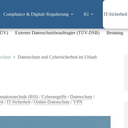
Compliance & Digitale Regulierung
KI
IT-Sicherheit
-TÜV)
Externer Datenschutzbeauftragter (TÜV-DSB)
Beratung
schutz
Datenschutz und Cybersicherheit im Urlaub
rmationstechnik (BSI)
/
Cyberangriffe
/
Datenschutz
/
it
/
IT-Sicherheit
/
Online-Datenschutz
/
VPN