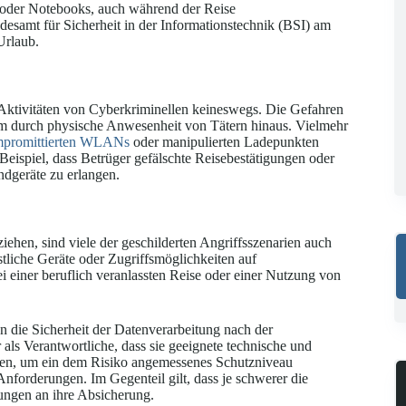
s oder Notebooks, auch während der Reise
desamt für Sicherheit in der Informationstechnik (BSI) am
Urlaub.
 Aktivitäten von Cyberkriminellen keineswegs. Die Gefahren
hirm durch physische Anwesenheit von Tätern hinaus. Vielmehr
promittierten WLANs
oder manipulierten Ladepunkten
Beispiel, dass Betrüger gefälschte Reisebestätigungen oder
ndgeräte zu erlangen.
iehen, sind viele der geschilderten Angriffsszenarien auch
tliche Geräte oder Zugriffsmöglichkeiten auf
 einer beruflich veranlassten Reise oder einer Nutzung von
n die Sicherheit der Datenverarbeitung nach der
s Verantwortliche, dass sie geeignete technische und
sen, um ein dem Risiko angemessenes Schutzniveau
Anforderungen. Im Gegenteil gilt, dass je schwerer die
ungen an ihre Absicherung.