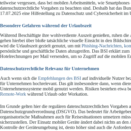
teilweise vergessen, dass bei mobilen Arbeitsmitteln, wie Smartphone
datenschutzrechtliche Vorgaben zu beachten sind. Deshalb hat das Bun
17.07.2025 eine Hilfestellung zu Datenschutz und Cybersicherheit im 
Besondere Gefahren während der Urlaubszeit
Während Beschäftigte ihre wohlverdiente Auszeit genießen, ruhen die
gehen hierbei über bloße tatsächliche visuelle Einsicht in den Bildsc
wird die Urlaubszeit gezielt genutzt, um mit
Phishing-Nachrichten
,
kom
persönliche und geschäftliche Daten abzugreifen. Das BSI erklärt zum 
Hotelrechnungen per Mail versenden, um so Zugriff auf die mobilen E
Datenschutzrechtliche Relevanz für Unternehmen
Auch wenn sich die
Empfehlungen des BSI
auf individuelle Nutzer bez
für Unternehmen hochrelevant. Das gilt insbesondere dann, wenn diens
Unternehmenssysteme mobil genutzt werden. Risiken bestehen etwa bei
Remote-Work
während Urlaub oder Workation.
Im Grunde gelten hier die regulären datenschutzrechtlichen Vorgaben a
Datenschutzgrundverordnung (DSGVO). Das bedeutet für Arbeitgeber al
organisatorische Maßnahmen auch für Reisesituationen umsetzen müs
sicherzustellen. Der Einsatz mobiler Geräte ändert dabei nichts an den 
Kontrolle der Geräteumgebung ist, desto höher sind auch die Anforder