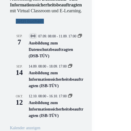
Informationssicherheitsbeauftragten
mit Virtual Classroom und E-Learning.
Jetzt buchen!
SEP.
07.09. 08:00
-
11.09. 17:00
V
7
i
Ausbildung zum
r
Datenschutzbeauftragten
t
(DSB-TÜV)
u
e
l
14.09. 08:00
-
18.09. 17:00
SEP.
l
14
Ausbildung zum
V
Informationssicherheitsbeauftr
e
r
agten (ISB-TÜV)
a
n
12.10. 08:00
-
16.10. 17:00
OKT.
s
12
Ausbildung zum
t
a
Informationssicherheitsbeauftr
l
agten (ISB-TÜV)
t
u
n
Kalender anzeigen