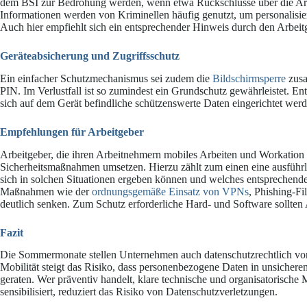
dem BSI zur Bedrohung werden, wenn etwa Rückschlüsse über die Art
Informationen werden von Kriminellen häufig genutzt, um personalisier
Auch hier empfiehlt sich ein entsprechender Hinweis durch den Arbeit
Geräteabsicherung und Zugriffsschutz
Ein einfacher Schutzmechanismus sei zudem die
Bildschirmsperre
zusa
PIN. Im Verlustfall ist so zumindest ein Grundschutz gewährleistet. En
sich auf dem Gerät befindliche schützenswerte Daten eingerichtet werd
Empfehlungen für Arbeitgeber
Arbeitgeber, die ihren Arbeitnehmern mobiles Arbeiten und Workation 
Sicherheitsmaßnahmen umsetzen. Hierzu zählt zum einen eine ausführlic
sich in solchen Situationen ergeben können und welches entsprechende 
Maßnahmen wie der
ordnungsgemäße Einsatz von VPNs
, Phishing-Fi
deutlich senken. Zum Schutz erforderliche Hard- und Software sollten 
Fazit
Die Sommermonate stellen Unternehmen auch datenschutzrechtlich v
Mobilität steigt das Risiko, dass personenbezogene Daten in unsicher
geraten. Wer präventiv handelt, klare technische und organisatorisch
sensibilisiert, reduziert das Risiko von Datenschutzverletzungen.