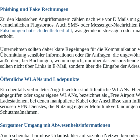
Phishing und Fake-Rechnungen
Zu den klassischen Angriffsmustern zählen nach wie vor E-Mails mit 
vermeintlichen Flugstornos. Auch SMS- oder Messenger-Nachrichten
Fälschungen hat sich deutlich erhöht
, was gerade in stressigen oder u
erhöht.
Unternehmen sollten daher klare Regelungen für die Kommunikation wä
Übermittlung sensibler Informationen oder für Anfragen, die ungewöh
außerdem, bei Buchungen, wenn möglich, nur über das entsprechende 
sollten nicht über Links in E-Mail, sondern über die Eingabe der Adr
Öffentliche WLANs und Ladepunkte
Ein ebenfalls verbreiteter Angriffsvektor sind öffentliche WLANs. Hie
abgegriffen oder sogar eigene WLANs, bezeichnet als „Free Airport WiFi
Ladestationen, bei denen manipulierte Kabel oder Anschlüsse zum Infil
seriösen VPN-Dienstes, die Nutzung eigener Mobilfunkverbindungen
Schutzmaßnahmen.
Sorgsamer Umgang mit Abwesenheitsinformationen
Auch scheinbar harmlose Urlaubsbilder auf sozialen Netzwerken oder