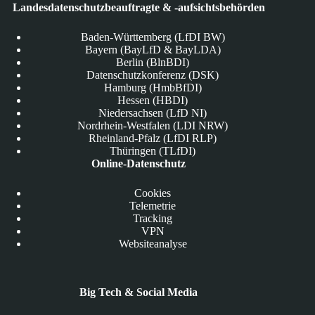
Landesdatenschutzbeauftragte & -aufsichtsbehörden
Baden-Württemberg (LfDI BW)
Bayern (BayLfD & BayLDA)
Berlin (BlnBDI)
Datenschutzkonferenz (DSK)
Hamburg (HmbBfDI)
Hessen (HBDI)
Niedersachsen (LfD NI)
Nordrhein-Westfalen (LDI NRW)
Rheinland-Pfalz (LfDI RLP)
Thüringen (TLfDI)
Online-Datenschutz
Cookies
Telemetrie
Tracking
VPN
Websiteanalyse
Big Tech & Social Media