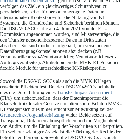
internationalen Datentransfer
gemäß DSGVO. Beide Ansätze
verfolgen das Ziel, ein gleichwertiges Schutzniveau zu
gewährleisten, sei es für personenbezogene Daten im
internationalen Kontext oder für die Nutzung von KI-
Systemen, die Grundrechte und Sicherheit berühren können.
Die DSGVO-SCCs, die am 4. Juni 2021 von der EU-
Kommission angenommen wurden, sind Musterverträge, die
den Transfer personenbezogener Daten in Drittstaaten
absichern. Sie sind modular aufgebaut, um verschiedene
Datenübertragungskonstellationen abzudecken (z.B.
Verantwortlicher-zu-Verantwortlicher, Verantwortlicher-zu-
Auftragsverarbeiter). Ähnlich bieten die MVK-KI-Versionen
flexible Module für unterschiedliche KI-Risikoprofile.
Sowohl die DSGVO-SCCs als auch die MVK-KI legen
erweiterte Pflichten fest. Bei den DSGVO-SCCs beinhaltet
dies die Durchführung eines T
ransfer Impact Assessment
(TIA), um sicherzustellen, dass der Datenimporteur die
Klauseln trotz lokaler Gesetze einhalten kann. Bei den MVK-
KI spiegelt sich dies in der Pflicht zur Mitwirkung bei der
Grundrechte-Folgenabschätzung
wider. Beide setzen auf
Transparenz, Dokumentationspflichten und die Möglichkeit
von Audits, um die Einhaltung der Vorschriften zu überprüfen.
Ein weiterer wichtiger Aspekt ist die Stärkung der Rechte der
betroffenen Personen. Sowohl die DSGVO-SCCs als auch