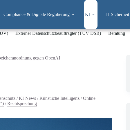
Compliance & Digitale Regulierung
KI
IT-Sicherheit
-TÜV)
Externer Datenschutzbeauftragter (TÜV-DSB)
Beratung
Speicheranordnung gegen OpenAI
tenschutz
/
KI-News
/
Künstliche Intelligenz
/
Online-
")
/
Rechtsprechung