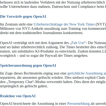
befassen sich in laufenden Verfahren mit der Nutzung urheberrechtlic
sollte Unternehmen dazu mahnen, Datenschutz und Compliance beim E
Die Vorwürfe gegen OpenAI
Im Zentrum steht eine
Urheberrechtsklage der New York Times
(NYT) 
Millionen von NYT-Artikeln unzulässig zum Training von kommerziel
direkt mit dem traditionellen Journalismus konkurrieren.
OpenAI verteidigt sich mit dem Argument des „
Fair Use
“: Die Nutzun
und sei daher urheberrechtlich zulässig. Die Times bestreitet dies entsc
nutzen, um substitutive KI-Produkte zu entwickeln. Zudem könnten 
wortgleich – und so sogar die Paywall der Times umgehen.
Speicheranordnung gegen OpenAI
Im Zuge dieses Rechtsstreits erging nun eine
gerichtliche Anordnung 
separieren, die ansonsten gelöscht würden. Dies umfasst explizit Chats
den „Temporary Chat“-Modus verwendet haben. Dies dient der möglic
ursprünglich als gelöscht galten.
Reaktion von OpenAI
OpenAI bezeichnete die Anordnung in einer
Pressemeldung
als unverh