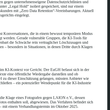
en gegen unternehmenseigene Datenschutzrichtlinien und
ter „Legal Hold“ isoliert gespeichert, sind nur einem
nskunden mit „Zero Data Retention“-Vereinbarungen. Aktuell
gerichts eingelegt.
lbst Konversationen, die in einem bewusst temporären Modus
egt werden. Gerade vulnerable Gruppen, die KI-Tools für
enbart die Schwäche rein vertraglicher Löschzusagen und
en – besonders in Situationen, in denen Dritte durch Klagen
 im KI-Kontext vor Gericht. Der EuGH befasst sich in der
xte eine öffentliche Wiedergabe darstellen und ob
uGH zu dieser Einschätzung gelangen, müssten Anbieter wie
hließen – ein potenzieller Wendepunkt für die KI-Industrie
t die Klage eines Fotografen gegen LAION e.V., dessen
s enthalten soll, abgewiesen. Das Verfahren befindet sich
 mit einem Verhandlungstermin im Oktober 2025.