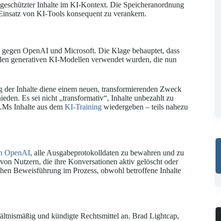
h geschützter Inhalte im KI-Kontext. Die Speicheranordnung
insatz von KI-Tools konsequent zu verankern.
gegen OpenAI und Microsoft. Die Klage behauptet, dass
len generativen KI-Modellen verwendet wurden, die nun
g der Inhalte diene einem neuen, transformierenden Zweck
hieden. Es sei nicht „transformativ“, Inhalte unbezahlt zu
LLMs Inhalte aus dem
KI-Training
wiedergeben – teils nahezu
an OpenAI
, alle Ausgabeprotokolldaten zu bewahren und zu
 von Nutzern, die ihre Konversationen aktiv gelöscht oder
hen Beweisführung im Prozess, obwohl betroffene Inhalte
ältnismäßig und kündigte Rechtsmittel an. Brad Lightcap,