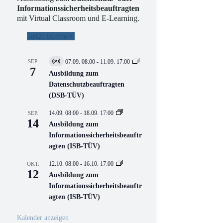
Informationssicherheitsbeauftragten
mit Virtual Classroom und E-Learning.
Jetzt buchen!
SEP.
07.09. 08:00
-
11.09. 17:00
V
7
i
Ausbildung zum
r
Datenschutzbeauftragten
t
(DSB-TÜV)
u
e
l
14.09. 08:00
-
18.09. 17:00
SEP.
l
14
Ausbildung zum
V
Informationssicherheitsbeauftr
e
r
agten (ISB-TÜV)
a
n
12.10. 08:00
-
16.10. 17:00
OKT.
s
12
Ausbildung zum
t
a
Informationssicherheitsbeauftr
l
agten (ISB-TÜV)
t
u
n
Kalender anzeigen