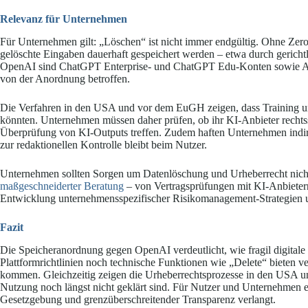
Relevanz für Unternehmen
Für Unternehmen gilt: „Löschen“ ist nicht immer endgültig. Ohne Zer
gelöschte Eingaben dauerhaft gespeichert werden – etwa durch geric
OpenAI sind ChatGPT Enterprise- und ChatGPT Edu-Konten sowie API
von der Anordnung betroffen.
Die Verfahren in den USA und vor dem EuGH zeigen, dass Training und
könnten. Unternehmen müssen daher prüfen, ob ihr KI-Anbieter rechts
Überprüfung von KI-Outputs treffen. Zudem haften Unternehmen indirek
zur redaktionellen Kontrolle bleibt beim Nutzer.
Unternehmen sollten Sorgen um Datenlöschung und Urheberrecht nicht
maßgeschneiderter Beratung
– von Vertragsprüfungen mit KI-Anbieter
Entwicklung unternehmensspezifischer Risikomanagement-Strategien 
Fazit
Die Speicheranordnung gegen OpenAI verdeutlicht, wie fragil digitale
Plattformrichtlinien noch technische Funktionen wie „Delete“ bieten ver
kommen. Gleichzeitig zeigen die Urheberrechtsprozesse in den USA u
Nutzung noch längst nicht geklärt sind. Für Nutzer und Unternehmen en
Gesetzgebung und grenzüberschreitender Transparenz verlangt.