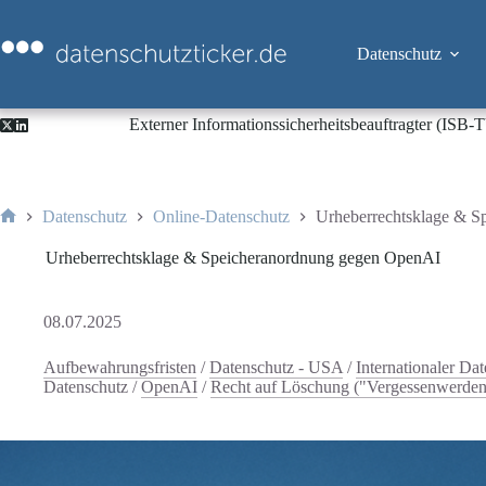
Zum
Inhalt
springen
Datenschutz
Externer Informationssicherheitsbeauftragter (ISB
Datenschutz
Online-Datenschutz
Urheberrechtsklage & 
Start
Urheberrechtsklage & Speicheranordnung gegen OpenAI
08.07.2025
Aufbewahrungsfristen
/
Datenschutz - USA
/
Internationaler Da
Datenschutz
/
OpenAI
/
Recht auf Löschung ("Vergessenwerden