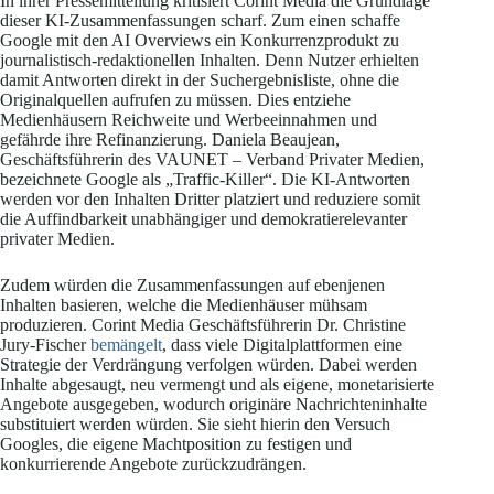
In ihrer Pressemitteilung kritisiert Corint Media die Grundlage
dieser KI-Zusammenfassungen scharf. Zum einen schaffe
Google mit den AI Overviews ein Konkurrenzprodukt zu
journalistisch-redaktionellen Inhalten. Denn Nutzer erhielten
damit Antworten direkt in der Suchergebnisliste, ohne die
Originalquellen aufrufen zu müssen. Dies entziehe
Medienhäusern Reichweite und Werbeeinnahmen und
gefährde ihre Refinanzierung. Daniela Beaujean,
Geschäftsführerin des VAUNET – Verband Privater Medien,
bezeichnete Google als „Traffic-Killer“. Die KI-Antworten
werden vor den Inhalten Dritter platziert und reduziere somit
die Auffindbarkeit unabhängiger und demokratierelevanter
privater Medien.
Zudem würden die Zusammenfassungen auf ebenjenen
Inhalten basieren, welche die Medienhäuser mühsam
produzieren. Corint Media Geschäftsführerin Dr. Christine
Jury-Fischer
bemängelt
, dass viele Digitalplattformen eine
Strategie der Verdrängung verfolgen würden. Dabei werden
Inhalte abgesaugt, neu vermengt und als eigene, monetarisierte
Angebote ausgegeben, wodurch originäre Nachrichteninhalte
substituiert werden würden. Sie sieht hierin den Versuch
Googles, die eigene Machtposition zu festigen und
konkurrierende Angebote zurückzudrängen.