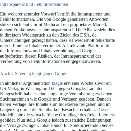
Intransparenz und Fehlinformationen
Ein weiterer zentraler Vorwurf betrifft die Intransparenz und
Fehlinformationen. Die von Google generierten Antworten
stützen sich laut Corint Media auf ein proprietäres Modell,
dessen Funktionsweise intransparent sei. Die Allianz sieht dies
in direktem Widerspruch zu den Zielen des DSA, da
Untersuchungen gezeigt hätten, dass KI wiederholt fehlerhafte
oder erfundene Inhalte verbreitet. Als relevante Plattform für
die Informations- und Inhaltevermittlung sei Google
aufgefordert, diesen Risiken, der Intransparenz und der
Verbreitung von Fehlinformationen entgegenzuwirken.
Auch US-Verlag klagt gegen Google
In ähnlicher Argumentation
klagte
erst eine Woche zuvor ein
US-Verlag in Washington D.C. gegen Google. Laut der
Klageschrift habe es eine langjährige Vereinbarung zwischen
Suchmaschinen wie Google und Verlagen gegeben. Danach
haben Verlage ihre Inhalte zum Indexieren freigeben und im
Gegenzug durch die Sichtbarkeit Besucher erhalten. Dieses
Modell habe die wirtschaftliche Grundlage des freien Internets
gebildet. Nun stelle Google jedoch zusätzliche Bedingungen,
die Verlage zwingen, Inhalte auch für konkurrierende Dienste
wie AI Overview bereitzustellen, was ihre Reichweite und