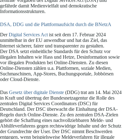
zentrale Vorgaben des Digital Services Act (DSA) und
gefährde damit Medienvielfalt und demokratische
Informationsstrukturen.
DSA, DDG und die Plattformaufsicht durch die BNetzA
Der
Digital Services Act
ist seit dem 17. Februar 2024
unmittelbar in der EU anwendbar und hat das Ziel, das
Internet sicherer, fairer und transparenter zu gestalten.
Der DSA setzt einheitliche Standards für den Schutz vor
illegalen Inhalten wie Hass und Hetze, Desinformation sowie
vor illegalen Produkten bei Online-Diensten. Zu diesen
Online-Diensten zählen u.a. Plattformen, soziale Medien,
Suchmaschinen, App-Stores, Buchungsportale, Jobbörsen
oder Cloud-Dienste.
Das
Gesetz über digitale Dienste
(DDG) trat am 14. Mai 2024
in Kraft und übertrug der Bundesnetzagentur die Rolle des
zentralen Digital Services Coordinators (DSC) für
Deutschland. Der DSC überwacht die Einhaltung der DSA-
Regeln durch Online-Dienste. Zu den zentralen DSA-Zielen
gehört die Schaffung eines nachvollziehbaren Melde- und
Abhilfeverfahrens gegen rechtswidrige Inhalte und der Schutz
der Grundrechte der User. Der DSC nimmt Beschwerden
entgegen, wenn beispielsweise Meldeverfahren für illegale