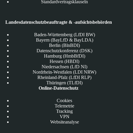
Standardvertragsklauseln
Landesdatenschutzbeauftragte & -aufsichtsbehörden
Baden-Württemberg (LfDI BW)
Bayern (BayLfD & BayLDA)
Berlin (BlnBDI)
Datenschutzkonferenz (DSK)
Hamburg (HmbBfDI)
Hessen (HBDI)
Niedersachsen (LfD NI)
Nordrhein-Westfalen (LDI NRW)
Rheinland-Pfalz (LfDI RLP)
Thüringen (TLfDI)
Online-Datenschutz
Cookies
Telemetrie
Tracking
VPN
Websiteanalyse