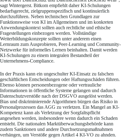
sagt Wintergerst. Bitkom empfiehlt daher KI-Schulungen
bedarfsgerecht, zielgruppenspezifisch und kontinuierlich
durchzuführen. Neben technischen Grundlagen zur
Funktionsweise von KI im Allgemeinen und im konkreten
Anwendungskontext sollten auch rechtliche und ethische
Fragestellungen einbezogen werden. Vollständige
Weiterbildungskonzepte sollten unter anderem einen
Lernraum zum Ausprobieren, Peer-Learning und Community-
Netzwerke für informelles Lernen beinhalten. Damit werden
KI-Schulungen zu einem integralen Bestandteil der
Unternehmens-Compliance.
In der Praxis kann ein ungeschulter KI-Einsatz zu falschen
geschäftlichen Entscheidungen oder Haftungsschäden führen.
Ebenso können personenbezogene oder vertrauliche
Informationen in öffentliche Systeme gelangen und dadurch
Datenschutzverstöße nach der DSGVO ausgelöst werden.
Bias und diskriminierende Algorithmen bürgen das Risiko in
Personalprozessen das AGG zu verletzen. Ein Mangel an KI-
Kompetenz kann als Verletzung der Sorgfaltspflicht
angesehen werden, insbesondere wenn dadurch ein Schaden
entsteht. Die nationalen Marktüberwachungsbehörde kann
zudem Sanktionen und andere Durchsetzungsmaßnahmen
verhängen, um Verstöße gegen Artikel 4 KI-VO zu ahnden.