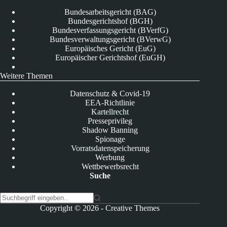
Bundesarbeitsgericht (BAG)
Bundesgerichtshof (BGH)
Bundesverfassungsgericht (BVerfG)
Bundesverwaltungsgericht (BVerwG)
Europäisches Gericht (EuG)
Europäischer Gerichtshof (EuGH)
Weitere Themen
Datenschutz & Covid-19
EEA-Richtlinie
Kartellrecht
Presseprivileg
Shadow Banning
Spionage
Vorratsdatenspeicherung
Werbung
Wettbewerbsrecht
Suche
K
Copyright © 2026 -
Creative Themes
e
i