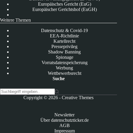
Europäisches Gericht (EuG)
Europäischer Gerichtshof (EuGH)
Weitere Themen
Datenschutz & Covid-19
EEA-Richtlinie
Kartellrecht
Presseprivileg
Shadow Banning
Spionage
Vorratsdatenspeicherung
Werbung
Wettbewerbsrecht
Suche
K
Copyright © 2026 -
Creative Themes
e
i
n
Newsletter
e
Über datenschutzticker.de
E
AGB
r
Impressum