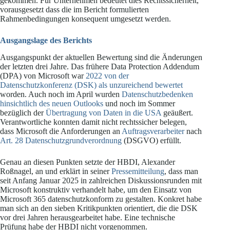
gekommen. Für Unternehmen bedeutet dies Rechtssicherheit,
vorausgesetzt dass die im Bericht formulierten
Rahmenbedingungen konsequent umgesetzt werden.
Ausgangslage des Berichts
Ausgangspunkt der aktuellen Bewertung sind die Änderungen
der letzten drei Jahre. Das frühere Data Protection Addendum
(DPA) von Microsoft war
2022 von der
Datenschutzkonferenz (DSK) als unzureichend bewertet
worden. Auch noch im April wurden
Datenschutzbedenken
hinsichtlich des neuen Outlooks
und noch im Sommer
bezüglich der
Übertragung von Daten in die USA
geäußert.
Verantwortliche konnten damit nicht rechtssicher belegen,
dass Microsoft die Anforderungen an
Auftragsverarbeiter
nach
Art. 28 Datenschutzgrundverordnung
(DSGVO) erfüllt.
Genau an diesen Punkten setzte der HBDI, Alexander
Roßnagel, an und erklärt in seiner
Pressemitteilung
, dass man
seit Anfang Januar 2025 in zahlreichen Diskussionsrunden mit
Microsoft konstruktiv verhandelt habe, um den Einsatz von
Microsoft 365 datenschutzkonform zu gestalten. Konkret habe
man sich an den sieben Kritikpunkten orientiert, die die DSK
vor drei Jahren herausgearbeitet habe. Eine technische
Prüfung habe der HBDI nicht vorgenommen.