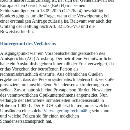
Rechtsmissbrauchs zulässig ist, hat sich der Generalanwalt des
Europäischen Gerichtshofs (EuGH) mit seinen
Schlussanträgen vom 18.09.2025 (C-526/24) beschäftigt.
Konkret ging es um die Frage, wann eine Verweigerung bei
einer erstmaligen Anfrage zulässig ist. Relevant war auch der
Umfang der Haftung nach Art. 82 DSGVO und die
Beweislast hierfür.
Hintergrund des Verfahrens
Ausgangspunkt war ein Vorabentscheidungsersuchen des
Amtsgerichts (AG) Arnsberg. Der betroffene Verantwortliche
hatte ein Auskunftsbegehren innerhalb der Frist verweigert, da
er das Vorgehen der betroffenen Person als
rechtsmissbräuchlich einstufte. Aus öffentlichen Quellen
ergebe sich, dass die Person systematisch Datenschutzverstöße
provoziere, um anschließend Schadensersatzforderungen zu
stellen. Zuvor hatte sich eine Privatperson für den Newsletter
des verantwortlichen Optikunternehmens angemeldet. Nun
verlangte der Betroffene immateriellen Schadensersatz in
Höhe on 1.000 €. Der EuGH soll jetzt klären, unter welchen
Umständen eine solche
Verweigerung rechtmäßig
sein kann
und welche Folgen sie für einen möglichen
Schadensersatzanspruch hat.