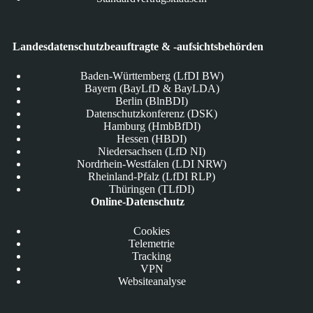
Landesdatenschutzbeauftragte & -aufsichtsbehörden
Baden-Württemberg (LfDI BW)
Bayern (BayLfD & BayLDA)
Berlin (BlnBDI)
Datenschutzkonferenz (DSK)
Hamburg (HmbBfDI)
Hessen (HBDI)
Niedersachsen (LfD NI)
Nordrhein-Westfalen (LDI NRW)
Rheinland-Pfalz (LfDI RLP)
Thüringen (TLfDI)
Online-Datenschutz
Cookies
Telemetrie
Tracking
VPN
Websiteanalyse