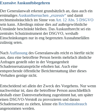
Exzessive Auskunftsbegehren
Der Generalanwalt erkennt grundsätzlich an, dass auch ein
erstmaliges
Auskunftsersuchen „exzessiv“
und damit
rechtsmissbräuchlich im Sinne von
Art. 12 Abs. 5 DSGVO
sein kann. Allerdings müsse dies auf außergewöhnliche
Umstände beschränkt bleiben. Das Auskunftsrecht sei ein
zentrales Schutzinstrument der DSGVO, weshalb
Einschränkungen nur in eng begrenzten Ausnahmefällen
zulässig seien.
Nach
Auffassung
des Generalanwalts reicht es hierfür nicht
aus, dass eine betroffene Person bereits mehrfach ähnliche
Anfragen gestellt oder in der Vergangenheit
Schadensersatzansprüche erhoben hat. Auch eine
entsprechende öffentliche Berichterstattung über dieses
Verhalten genüge nicht.
Entscheidend sei allein der Zweck des Vorgehens. Nur wenn
nachweisbar ist, dass die betroffene Person ausschließlich
deshalb einer Datenverarbeitung zugestimmt hat, um später
einen DSGVO-Verstoß zu provozieren und daraus
Schadensersatz zu ziehen, könne ein
Rechtsmissbrauch
angenommen werden.