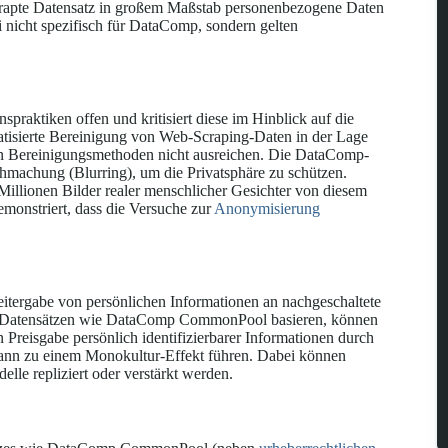
escrapte Datensatz in großem Maßstab personenbezogene Daten
i nicht spezifisch für DataComp, sondern gelten
spraktiken offen und kritisiert diese im Hinblick auf die
atisierte Bereinigung von Web-Scraping-Daten in der Lage
igen Bereinigungsmethoden nicht ausreichen. Die DataComp-
hmachung (Blurring), um die Privatsphäre zu schützen.
illionen Bilder realer menschlicher Gesichter von diesem
emonstriert, dass die Versuche zur
Anonymisierung
itergabe von persönlichen Informationen an nachgeschaltete
 auf Datensätzen wie DataComp CommonPool basieren, können
n Preisgabe persönlich identifizierbarer Informationen durch
 kann zu einem Monokultur-Effekt führen. Dabei können
le repliziert oder verstärkt werden.