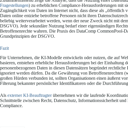
Zusammenfassend zeige die Analyse, dass die Nutzung eines Daten
Fragestellungen
) zu erheblichen Compliance-Herausforderungen mit s
Zugänglichkeit von Daten im Internet nicht, dass diese als „öffentlich
Daten online entziehe betroffene Personen nicht ihren Datenschutzrecht
beliebig weiterverarbeitet werden, wenn der neue Zweck nicht mit dem 
DSGVO). Jede sekundäre Nutzung bedarf einer eigenständigen Recht
Betroffenenrechte wahren. Die Praxis des DataComp CommonPool-Date
Grundprinzipien der DSGVO.
Fazit
Für Unternehmen, die KI-Modelle entwickeln oder nutzen, die auf
basieren, entstehen erhebliche Herausforderungen bei der Einhaltung
personenbezogenen Daten in diesen Datensätzen begründet rechtliche P
ignoriert werden dürfen. Da die Gewährung von Betroffenenrechten (
großen Hürden verbunden ist, sollten Organisationen einen äußerst vor
Filterung bekannter persönlicher Identifikatoren oder die Durchführu
Als
externer KI-Beauftragter
übernehmen wir die laufende Koordinatio
Schnittstelle zwischen Recht, Datenschutz, Informationssicherheit und
Compliance.