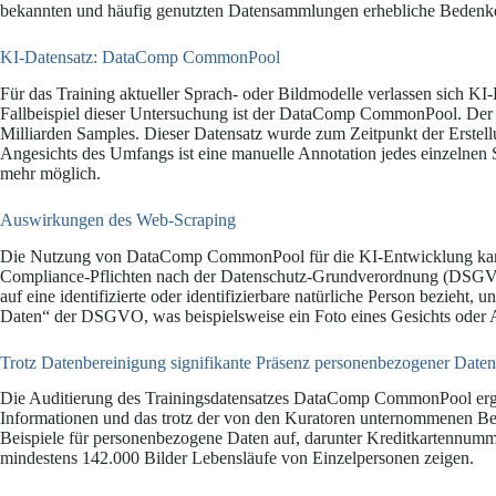
bekannten und häufig genutzten Datensammlungen erhebliche Bedenken
KI-Datensatz: DataComp CommonPool
Für das Training aktueller Sprach- oder Bildmodelle verlassen sich KI-
Fallbeispiel dieser Untersuchung ist der DataComp CommonPool. Der ö
Milliarden Samples. Dieser Datensatz wurde zum Zeitpunkt der Erstellu
Angesichts des Umfangs ist eine manuelle Annotation jedes einzelnen
mehr möglich.
Auswirkungen des Web-Scraping
Die Nutzung von DataComp CommonPool für die KI-Entwicklung kann 
Compliance-Pflichten nach der Datenschutz-Grundverordnung (DSGVO) a
auf eine identifizierte oder identifizierbare natürliche Person bezieht
Daten“ der DSGVO, was beispielsweise ein Foto eines Gesichts oder A
Trotz Datenbereinigung signifikante Präsenz personenbezogener Daten
Die Auditierung des Trainingsdatensatzes DataComp CommonPool ergab 
Informationen und das trotz der von den Kuratoren unternommenen B
Beispiele für personenbezogene Daten auf, darunter Kreditkartennum
mindestens 142.000 Bilder Lebensläufe von Einzelpersonen zeigen.