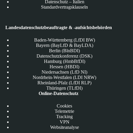
Datenschutz – Italien
Standardvertragsklauseln
Landesdatenschutzbeauftragte & -aufsichtsbehörden
Baden-Württemberg (LfDI BW)
Bayern (BayLfD & BayLDA)
Berlin (BlnBDI)
Datenschutzkonferenz (DSK)
Hamburg (HmbBfDI)
Hessen (HBDI)
Niedersachsen (LfD NI)
Nordrhein-Westfalen (LDI NRW)
Rheinland-Pfalz (LfDI RLP)
Thüringen (TLfDI)
Online-Datenschutz
Cookies
Telemetrie
Tracking
VPN
Websiteanalyse