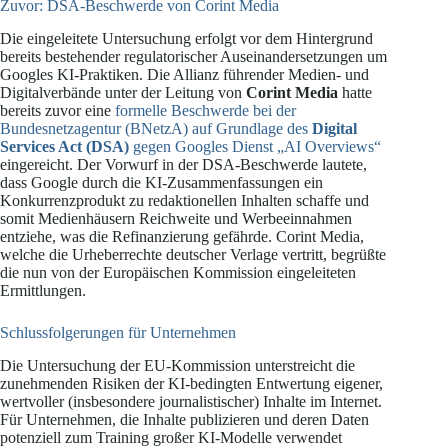
Zuvor: DSA-Beschwerde von Corint Media
Die eingeleitete Untersuchung erfolgt vor dem Hintergrund
bereits bestehender regulatorischer Auseinandersetzungen um
Googles KI-Praktiken. Die Allianz führender Medien- und
Digitalverbände unter der Leitung von
Corint Media
hatte
bereits zuvor eine
formelle Beschwerde bei der
Bundesnetzagentur (BNetzA) auf Grundlage des
Digital
Services Act (DSA)
gegen Googles Dienst „AI Overviews“
eingereicht. Der Vorwurf in der DSA-Beschwerde lautete,
dass Google durch die KI-Zusammenfassungen ein
Konkurrenzprodukt zu redaktionellen Inhalten schaffe und
somit Medienhäusern Reichweite und Werbeeinnahmen
entziehe, was die Refinanzierung gefährde. Corint Media,
welche die Urheberrechte deutscher Verlage vertritt, begrüßte
die nun von der Europäischen Kommission eingeleiteten
Ermittlungen.
Schlussfolgerungen für Unternehmen
Die Untersuchung der EU-Kommission unterstreicht die
zunehmenden Risiken der KI-bedingten Entwertung eigener,
wertvoller (insbesondere journalistischer) Inhalte im Internet.
Für Unternehmen, die Inhalte publizieren und deren Daten
potenziell zum Training großer KI-Modelle verwendet