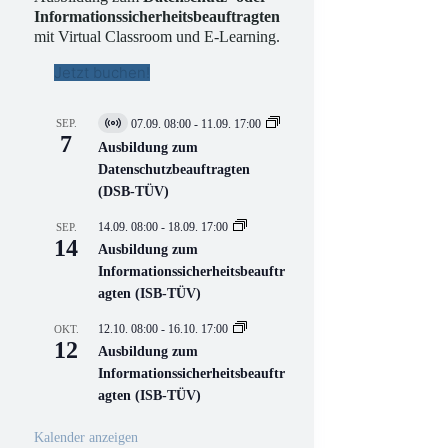
Informationssicherheitsbeauftragten
mit Virtual Classroom und E-Learning.
Jetzt buchen!
SEP.
07.09. 08:00
-
11.09. 17:00
V
7
i
Ausbildung zum
r
Datenschutzbeauftragten
t
(DSB-TÜV)
u
e
l
14.09. 08:00
-
18.09. 17:00
SEP.
l
14
Ausbildung zum
V
Informationssicherheitsbeauftr
e
r
agten (ISB-TÜV)
a
n
12.10. 08:00
-
16.10. 17:00
OKT.
s
12
Ausbildung zum
t
a
Informationssicherheitsbeauftr
l
agten (ISB-TÜV)
t
u
n
Kalender anzeigen