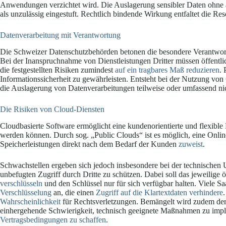
Anwendungen verzichtet wird. Die Auslagerung sensibler Daten ohne
als unzulässig eingestuft. Rechtlich bindende Wirkung entfaltet die Res
Datenverarbeitung mit Verantwortung
Die Schweizer Datenschutzbehörden betonen die besondere Verantwortu
Bei der Inanspruchnahme von Dienstleistungen Dritter müssen öffentli
die festgestellten Risiken zumindest
auf ein tragbares Maß reduzieren
. 
Informationssicherheit zu gewährleisten. Entsteht bei der Nutzung von
die Auslagerung von Datenverarbeitungen teilweise oder umfassend nic
Die Risiken von Cloud-Diensten
Cloudbasierte Software ermöglicht eine kundenorientierte und flexible 
werden können. Durch sog. „Public Clouds“ ist es möglich, eine Online
Speicherleistungen direkt nach dem Bedarf der Kunden
zuweist
.
Schwachstellen ergeben sich jedoch insbesondere bei der technischen
unbefugten Zugriff durch Dritte zu schützen. Dabei soll das jeweilige 
verschlüsseln
und den Schlüssel nur für sich verfügbar halten. Viele 
Verschlüsselung
an, die einen
Zugriff auf die Klartextdaten verhindere
Wahrscheinlichkeit
für Rechtsverletzungen. Bemängelt wird zudem der
einhergehende Schwierigkeit, technisch geeignete Maßnahmen zu imp
Vertragsbedingungen zu schaffen
.