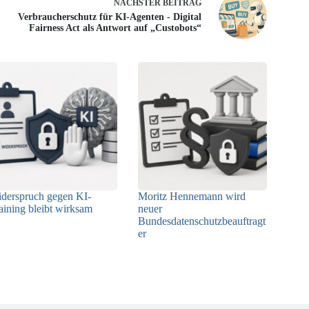
NÄCHSTER
BEITRAG
Verbraucherschutz für KI-Agenten - Digital
Fairness Act als Antwort auf „Custobots“
derspruch gegen KI-
Moritz Hennemann wird
aining bleibt wirksam
neuer
Bundesdatenschutzbeauftragt
05.08.2026
er
05.08.2026