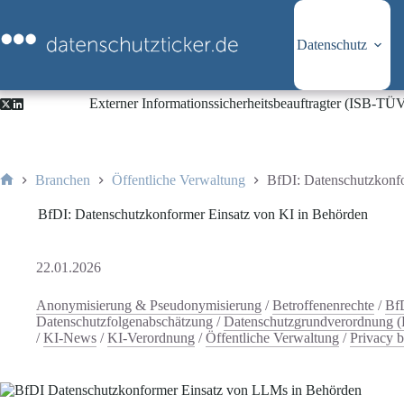
Zum
Inhalt
springen
Datenschutz
Externer Informationssicherheitsbeauftragter (ISB-TÜ
Branchen
Öffentliche Verwaltung
BfDI: Datenschutzkonfo
Start
BfDI: Datenschutzkonformer Einsatz von KI in Behörden
22.01.2026
Anonymisierung & Pseudonymisierung
/
Betroffenenrechte
/
Bf
Datenschutzfolgenabschätzung
/
Datenschutzgrundverordnung
/
KI-News
/
KI-Verordnung
/
Öffentliche Verwaltung
/
Privacy 