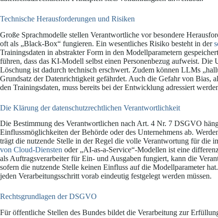
Technische Herausforderungen und Risiken
Große Sprachmodelle stellen Verantwortliche vor besondere Herausforde
oft als „Black-Box“ fungieren. Ein wesentliches Risiko besteht in der
s
Trainingsdaten in abstrakter Form in den Modellparametern gespeicher
führen, dass das KI-Modell selbst einen Personenbezug aufweist. Die
Löschung ist dadurch technisch erschwert. Zudem können LLMs „halluzi
Grundsatz der Datenrichtigkeit gefährdet. Auch die Gefahr von Bias, a
den Trainingsdaten, muss bereits bei der Entwicklung adressiert werde
Die Klärung der datenschutzrechtlichen Verantwortlichkeit
Die Bestimmung des Verantwortlichen nach Art. 4 Nr. 7 DSGVO hängt
Einflussmöglichkeiten der Behörde oder des Unternehmens ab. Werden M
trägt die nutzende Stelle in der Regel die volle Verantwortung für die
von Cloud-Diensten
oder „AI-as-a-Service“-Modellen ist eine differen
als Auftragsverarbeiter für Ein- und Ausgaben fungiert, kann die Veran
sofern die nutzende Stelle keinen Einfluss auf die Modellparameter hat.
jeden Verarbeitungsschritt vorab eindeutig festgelegt werden müssen.
Rechtsgrundlagen der DSGVO
Für öffentliche Stellen des Bundes bildet die Verarbeitung zur Erfüllun