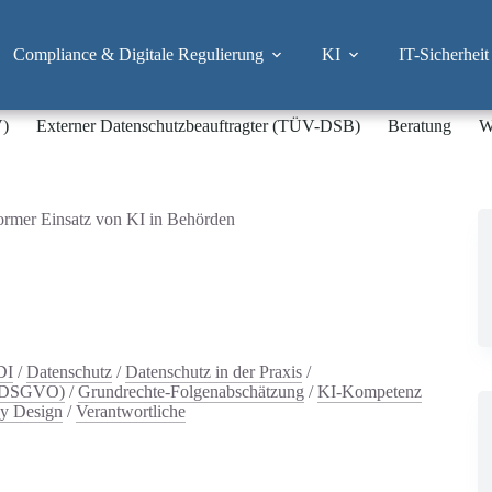
Compliance & Digitale Regulierung
KI
IT-Sicherheit
V)
Externer Datenschutzbeauftragter (TÜV-DSB)
Beratung
W
rmer Einsatz von KI in Behörden
DI
/
Datenschutz
/
Datenschutz in der Praxis
/
 (DSGVO)
/
Grundrechte-Folgenabschätzung
/
KI-Kompetenz
by Design
/
Verantwortliche