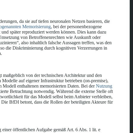
rungen, da sie auf tiefen neuronalen Netzen basieren, die
ogenannten Memorisierung
, bei der personenbezogene
t und später reproduziert werden können. Dies kann dazu
 Umsetzung von Betroffenenrechten wie Auskunft oder
nieren“, also inhaltlich falsche Aussagen treffen, was den
lso die Diskriminierung durch kognitiven Verzerrungen in
n.
 maßgeblich von der technischen Architektur und den
odelle auf eigener Infrastruktur betrieben (on-premise),
 im Modell enthaltenen memorisierten Daten. Bei der
Nutzung
zierte Betrachtung notwendig. Während die externe Stelle oft
twortlichkeit für das Modell selbst beim Anbieter verbleiben,
 Die BfDI betont, dass die Rollen der beteiligten Akteure für
g einer öffentlichen Aufgabe gemäß Art. 6 Abs. 1 lit. e