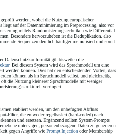
h geprüft werden, wobei die Nutzung europäischer
us liegt auf der Datenminimierung im Preprocessing, also vor
isierung mittels Randomisierungstechniken wie Differential
men. Besonders hervorzuheben ist die Deduplikation, also
ommende Sequenzen deutlich häufiger memorisiert und somit
r Datenschutzkonformität gilt bisweilen die
ektur
. Bei diesem System wird das Sprachmodell um eine
ert werden können. Dies hat den entscheidenden Vorteil, dass
werden können als im Sprachmodell selbst, und gleichzeitig
z oft die Nutzung kleinerer Sprachmodelle mit weniger
sierung) strukturell verringert.
ismen etabliert werden, um den unbefugten Abfluss
t-Filter, die entweder regelbasiert (hard-coded) nach
 erkennen und ersetzen. Ergänzend sollten System-Prompts
stemebene untersagen, personenbezogene Daten zu generieren
gkeit gegen Angriffe wie
Prompt Injection
oder Membership