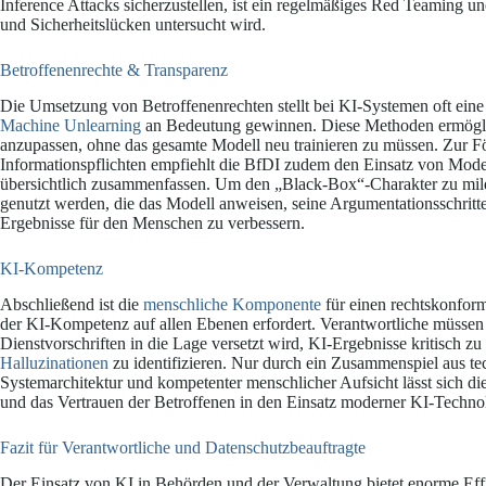
Inference Attacks sicherzustellen, ist ein regelmäßiges Red Teaming un
und Sicherheitslücken untersucht wird.
Betroffenenrechte & Transparenz
Die Umsetzung von Betroffenenrechten stellt bei KI-Systemen oft eine
Machine Unlearning
an Bedeutung gewinnen. Diese Methoden ermöglic
anzupassen, ohne das gesamte Modell neu trainieren zu müssen. Zur F
Informationspflichten empfiehlt die BfDI zudem den Einsatz von Mod
übersichtlich zusammenfassen. Um den „Black-Box“-Charakter zu mi
genutzt werden, die das Modell anweisen, seine Argumentationsschritte
Ergebnisse für den Menschen zu verbessern.
KI-Kompetenz
Abschließend ist die
menschliche Komponente
für einen rechtskonform
der KI-Kompetenz auf allen Ebenen erfordert. Verantwortliche müssen 
Dienstvorschriften in die Lage versetzt wird, KI-Ergebnisse kritisch z
Halluzinationen
zu identifizieren. Nur durch ein Zusammenspiel aus te
Systemarchitektur und kompetenter menschlicher Aufsicht lässt sich 
und das Vertrauen der Betroffenen in den Einsatz moderner KI-Technol
Fazit für Verantwortliche und Datenschutzbeauftragte
Der Einsatz von KI in Behörden und der Verwaltung bietet enorme Eff