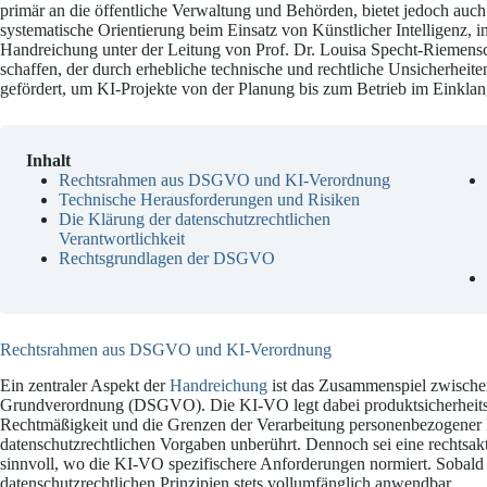
primär an die öffentliche Verwaltung und Behörden, bietet jedoch auc
systematische Orientierung beim Einsatz von Künstlicher Intelligenz
Handreichung unter der Leitung von Prof. Dr. Louisa Specht-Riemensch
schaffen, der durch erhebliche technische und rechtliche Unsicherheite
gefördert, um KI-Projekte von der Planung bis zum Betrieb im Eink
Inhalt
Rechtsrahmen aus DSGVO und KI-Verordnung
Technische Herausforderungen und Risiken
Die Klärung der datenschutzrechtlichen
Verantwortlichkeit
Rechtsgrundlagen der DSGVO
Rechtsrahmen aus DSGVO und KI-Verordnung
Ein zentraler Aspekt der
Handreichung
ist das Zusammenspiel zwisch
Grundverordnung (DSGVO). Die KI-VO legt dabei produktsicherheits
Rechtmäßigkeit und die Grenzen der Verarbeitung personenbezogener
datenschutzrechtlichen Vorgaben unberührt. Dennoch sei eine rechtsa
sinnvoll, wo die KI-VO spezifischere Anforderungen normiert. Sobald
datenschutzrechtlichen Prinzipien stets vollumfänglich anwendbar.