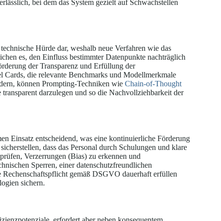
erlässlich, bei dem das System gezielt auf Schwachstellen
 technische Hürde dar, weshalb neue Verfahren wie das
hen es, den Einfluss bestimmter Datenpunkte nachträglich
örderung der Transparenz und Erfüllung der
el Cards, die relevante Benchmarks und Modellmerkmale
ldern, können Prompting-Techniken wie
Chain-of-Thought
 transparent darzulegen und so die Nachvollziehbarkeit der
en Einsatz entscheidend, was eine kontinuierliche Förderung
sicherstellen, dass das Personal durch Schulungen und klare
u prüfen, Verzerrungen (Bias) zu erkennen und
chnischen Sperren, einer datenschutzfreundlichen
die Rechenschaftspflicht gemäß DSGVO dauerhaft erfüllen
ogien sichern.
izienzpotenziale, erfordert aber neben konsequentem