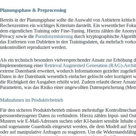
Planungsphase & Preprocessing
Bereits in der Planungsphase sollte die Auswahl von Anbietern kritisc
Rechenzentren ein wichtiges Kriterium darstellt. Ein wesentlicher Fok
dem eigentlichen Training oder Fine-Tuning. Hierzu zählen die Anonym
Privacy sowie die
Pseudonymisierung
durch kryptographische Algorith
das Entfernen von Dubletten in den Trainingsdaten, da mehrfach vork
unkontrolliert reproduziert werden.
Als ein technisch besonders vielversprechender Ansatz zur Erhöhung de
Implementierung einer
Retrieval Augmented Generation (RAG)-Archit
externe Datenbank erweitert, wodurch Informationen gezielter zugelief
Daten in der Datenbank wesentlich einfacher gelöscht oder korrigiert 
die Richtigkeit der Ausgaben erhöht wird. Zudem erlaubt dieser Ansat
Parametern, was das Risiko einer ungewollten Datenspeicherung (Memori
Maßnahmen im Produktivbetrieb
Für den sicheren Produktivbetrieb müssen mehrstufige Kontrollmechan
personenbezogener Daten zu verhindern. Hierzu zählen Input- und Outpu
Mustern wie E-Mail-Adressen suchen oder KI-basiert sensible Inhalte
und sogenannte Guardrails eingesetzt werden, die dem Modell auf Sy
oder auf manipulative Anfragen zu reagieren. Um die Widerstandsfähi