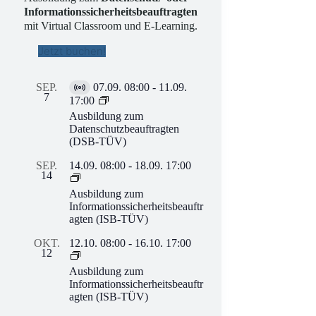
Informationssicherheitsbeauftragten
mit Virtual Classroom und E-Learning.
Jetzt buchen!
SEP.
07.09. 08:00
-
11.09.
V
7
17:00
i
Ausbildung zum
r
Datenschutzbeauftragten
t
(DSB-TÜV)
u
e
SEP.
14.09. 08:00
-
18.09. 17:00
l
14
l
Ausbildung zum
V
Informationssicherheitsbeauftr
e
agten (ISB-TÜV)
r
a
OKT.
12.10. 08:00
-
16.10. 17:00
n
12
s
t
Ausbildung zum
a
Informationssicherheitsbeauftr
l
agten (ISB-TÜV)
t