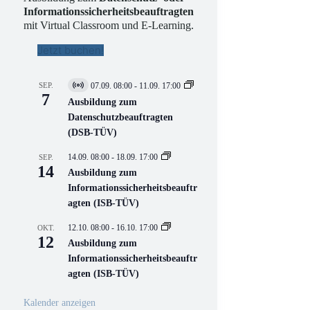
Informationssicherheitsbeauftragten
mit Virtual Classroom und E-Learning.
Jetzt buchen!
SEP.
07.09. 08:00
-
11.09. 17:00
V
7
i
Ausbildung zum
r
Datenschutzbeauftragten
t
(DSB-TÜV)
u
e
l
14.09. 08:00
-
18.09. 17:00
SEP.
l
14
Ausbildung zum
V
Informationssicherheitsbeauftr
e
r
agten (ISB-TÜV)
a
n
12.10. 08:00
-
16.10. 17:00
OKT.
s
12
Ausbildung zum
t
a
Informationssicherheitsbeauftr
l
agten (ISB-TÜV)
t
u
n
Kalender anzeigen