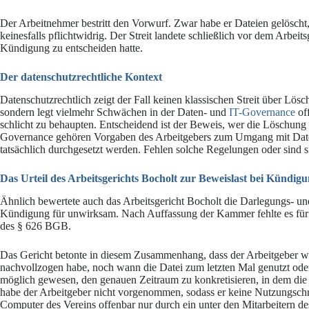
Der Arbeitnehmer bestritt den Vorwurf. Zwar habe er Dateien gelöscht
keinesfalls pflichtwidrig. Der Streit landete schließlich vor dem Arbeit
Kündigung zu entscheiden hatte.
Der datenschutzrechtliche Kontext
Datenschutzrechtlich zeigt der Fall keinen klassischen Streit über 
sondern legt vielmehr Schwächen in der Daten- und
IT-Governance
off
schlicht zu behaupten. Entscheidend ist der Beweis, wer die Löschung
Governance gehören Vorgaben des Arbeitgebers zum Umgang mit Daten.
tatsächlich durchgesetzt werden. Fehlen solche Regelungen oder sind sie
Das Urteil des Arbeitsgerichts Bocholt
zur Beweislast
bei Kündigu
Ähnlich bewertete auch das Arbeitsgericht Bocholt die Darlegungs- und 
Kündigung für unwirksam. Nach Auffassung der Kammer fehlte es für
des § 626 BGB.
Das Gericht betonte in diesem Zusammenhang, dass der Arbeitgeber w
nachvollzogen habe, noch wann die Datei zum letzten Mal genutzt od
möglich gewesen, den genauen Zeitraum zu konkretisieren, in dem die 
habe der Arbeitgeber nicht vorgenommen, sodass er keine Nutzungschr
Computer des Vereins offenbar nur durch ein unter den Mitarbeitern d