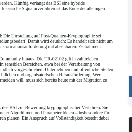
werden. Künftig verlangt das BSI eine hybride
lassische Signaturverfahren ist das Ende der alleinigen
l: Die Umstellung auf Post-Quanten-Kryptographie sei
ndlungsbedarf. Damit wird deutlich: Es handelt sich nicht um
Transformationsanforderung mit absehbarem Zeitrahmen.
-Community hinaus. Die TR-02102 gilt in zahlreichen
 In sensiblen Bereichen, etwa bei der Verarbeitung von
bindlich vorgeschrieben. Unternehmen und öffentliche Stellen
rechtlichen und organisatorischen Herausforderung: Wer
ermeiden will, muss sich bereits heute mit der Migration zu
k des BSI zur Bewertung kryptographischer Verfahren. Sie
igneter Algorithmen und Parameter bieten – insbesondere für
ren planen. Ein Anspruch auf Vollständigkeit besteht dabei