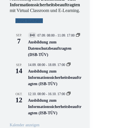
Informationssicherheitsbeauftragten
mit Virtual Classroom und E-Learning.
Jetzt buchen!
SEP.
07.09. 08:00
-
11.09. 17:00
V
7
i
Ausbildung zum
r
Datenschutzbeauftragten
t
(DSB-TÜV)
u
e
l
14.09. 08:00
-
18.09. 17:00
SEP.
l
14
Ausbildung zum
V
Informationssicherheitsbeauftr
e
r
agten (ISB-TÜV)
a
n
12.10. 08:00
-
16.10. 17:00
OKT.
s
12
Ausbildung zum
t
a
Informationssicherheitsbeauftr
l
agten (ISB-TÜV)
t
u
n
Kalender anzeigen