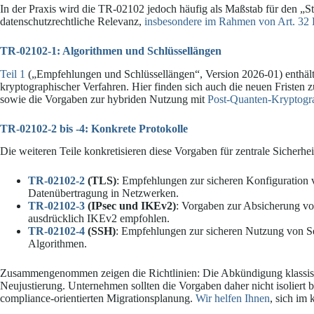
In der Praxis wird die TR-02102 jedoch häufig als Maßstab für den „
datenschutzrechtliche Relevanz,
insbesondere im Rahmen von Art. 
TR-02102-1: Algorithmen und Schlüssellängen
Teil 1
(„Empfehlungen und Schlüssellängen“, Version 2026-01) enthält
kryptographischer Verfahren. Hier finden sich auch die neuen Fristen 
sowie die Vorgaben zur hybriden Nutzung mit
Post-Quanten-Kryptogr
TR-02102-2 bis -4: Konkrete Protokolle
Die weiteren Teile konkretisieren diese Vorgaben für zentrale Sicherhei
TR-02102-2
(TLS)
: Empfehlungen zur sicheren Konfiguration v
Datenübertragung in Netzwerken.
TR-02102-3
(IPsec und IKEv2)
: Vorgaben zur Absicherung v
ausdrücklich IKEv2 empfohlen.
TR-02102-4
(SSH)
: Empfehlungen zur sicheren Nutzung von Se
Algorithmen.
Zusammengenommen zeigen die Richtlinien: Die Abkündigung klassisch
Neujustierung. Unternehmen sollten die Vorgaben daher nicht isoliert 
compliance-orientierten Migrationsplanung.
Wir helfen Ihnen
, sich im