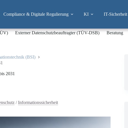
Compliance & Digitale Regulierung
KI
IT-Sicherheit
-TÜV)
Externer Datenschutzbeauftragter (TÜV-DSB)
Beratung
mationstechnik (BSI)
31
bis 2031
enschutz
/
Informationssicherheit