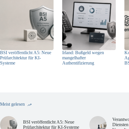
BSI veröffentlicht A5: Neue
Irland: Bußgeld wegen
Ko
Prüfarchitektur für KI-
mangelhafter
Ag
Systeme
Authentifizierung
BS
07.08.2026
07.08.2026
Meist gelesen
Verantwo
BSI veröffentlicht A5: Neue
Diensten
Prüfarchitektur für KI-Systeme