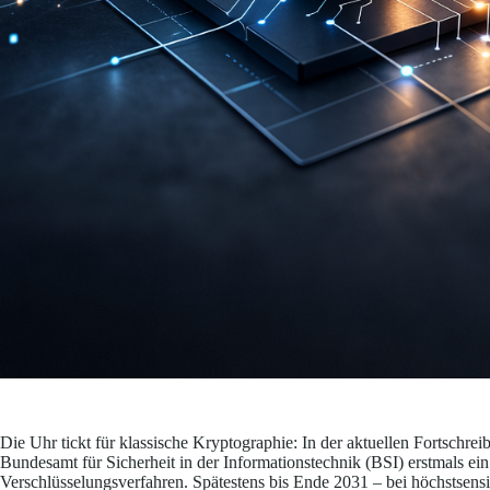
Die Uhr tickt für klassische Kryptographie: In der aktuellen Fortschre
Bundesamt für Sicherheit in der Informationstechnik (BSI) erstmals 
Verschlüsselungsverfahren. Spätestens bis Ende 2031 – bei höchstsens