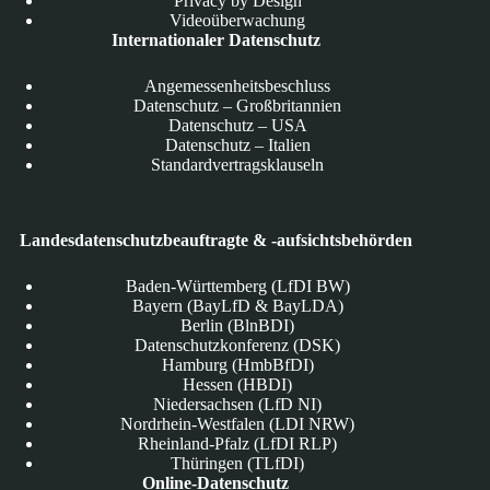
Privacy by Design
Videoüberwachung
Internationaler Datenschutz
Angemessenheitsbeschluss
Datenschutz – Großbritannien
Datenschutz – USA
Datenschutz – Italien
Standardvertragsklauseln
Landesdatenschutzbeauftragte & -aufsichtsbehörden
Baden-Württemberg (LfDI BW)
Bayern (BayLfD & BayLDA)
Berlin (BlnBDI)
Datenschutzkonferenz (DSK)
Hamburg (HmbBfDI)
Hessen (HBDI)
Niedersachsen (LfD NI)
Nordrhein-Westfalen (LDI NRW)
Rheinland-Pfalz (LfDI RLP)
Thüringen (TLfDI)
Online-Datenschutz