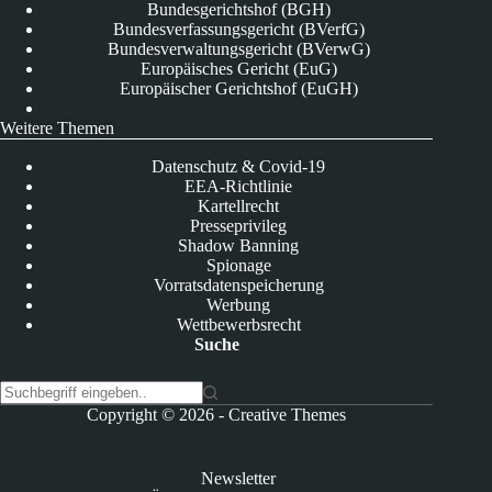
Bundesgerichtshof (BGH)
Bundesverfassungsgericht (BVerfG)
Bundesverwaltungsgericht (BVerwG)
Europäisches Gericht (EuG)
Europäischer Gerichtshof (EuGH)
Weitere Themen
Datenschutz & Covid-19
EEA-Richtlinie
Kartellrecht
Presseprivileg
Shadow Banning
Spionage
Vorratsdatenspeicherung
Werbung
Wettbewerbsrecht
Suche
K
Copyright © 2026 -
Creative Themes
e
i
n
Newsletter
e