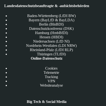
Landesdatenschutzbeauftragte & -aufsichtsbehörden
Baden-Württemberg (LfDI BW)
Bayern (BayLfD & BayLDA)
Berlin (BlnBDI)
Datenschutzkonferenz (DSK)
Hamburg (HmbBfDI)
Hessen (HBDI)
Niedersachsen (LfD NI)
Nordrhein-Westfalen (LDI NRW)
Rheinland-Pfalz (LfDI RLP)
Thüringen (TLfDI)
Online-Datenschutz
Cookies
Telemetrie
Tracking
VPN
Websiteanalyse
Big Tech & Social Media