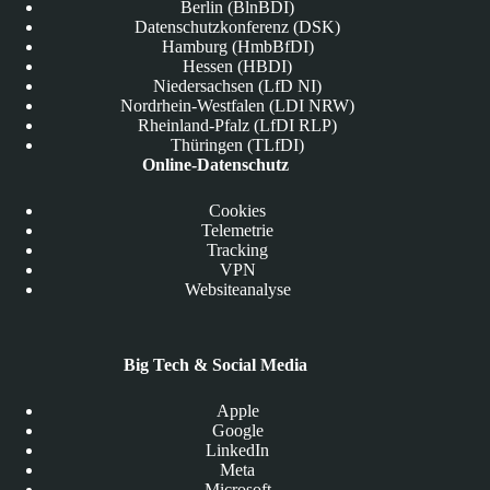
Berlin (BlnBDI)
Datenschutzkonferenz (DSK)
Hamburg (HmbBfDI)
Hessen (HBDI)
Niedersachsen (LfD NI)
Nordrhein-Westfalen (LDI NRW)
Rheinland-Pfalz (LfDI RLP)
Thüringen (TLfDI)
Online-Datenschutz
Cookies
Telemetrie
Tracking
VPN
Websiteanalyse
Big Tech & Social Media
Apple
Google
LinkedIn
Meta
Microsoft