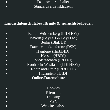
Datenschutz – Italien
Standardvertragsklauseln
Landesdatenschutzbeauftragte & -aufsichtsbehörden
Baden-Württemberg (LfDI BW)
Bayern (BayLfD & BayLDA)
Berlin (BlnBDI)
Datenschutzkonferenz (DSK)
Hamburg (HmbBfDI)
Hessen (HBDI)
Niedersachsen (LfD NI)
Nordrhein-Westfalen (LDI NRW)
Rheinland-Pfalz (LfDI RLP)
Thüringen (TLfDI)
Online-Datenschutz
Cookies
Telemetrie
Tracking
VPN
Websiteanalyse