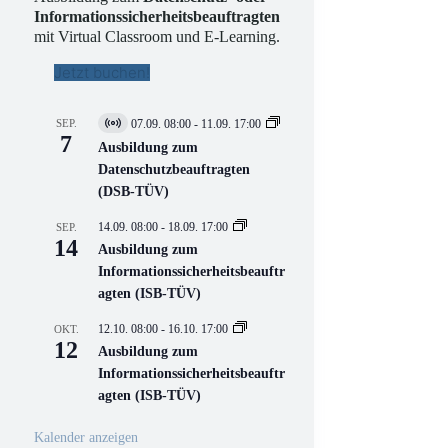
Informationssicherheitsbeauftragten
mit Virtual Classroom und E-Learning.
Jetzt buchen!
SEP.
07.09. 08:00
-
11.09. 17:00
V
7
i
Ausbildung zum
r
Datenschutzbeauftragten
t
(DSB-TÜV)
u
e
l
14.09. 08:00
-
18.09. 17:00
SEP.
l
14
Ausbildung zum
V
Informationssicherheitsbeauftr
e
r
agten (ISB-TÜV)
a
n
12.10. 08:00
-
16.10. 17:00
OKT.
s
12
Ausbildung zum
t
a
Informationssicherheitsbeauftr
l
agten (ISB-TÜV)
t
u
n
Kalender anzeigen