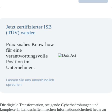
TÜV)
TÜ
h
16.10.2
16
zum
zu
–
–
l
Informat
In
09.11.2
09
(ISB-
(I
–
–
TÜV)
TÜ
Jetzt zertifizierter ISB
13.11.2
13
–
–
(TÜV) werden
14.12.2
14
Praxisnahes Know-how
–
–
für eine
18.12.2
18
verantwortungsvolle
Position im
Unternehmen.
Lassen Sie uns unverbindlich
sprechen
Die digitale Transformation, steigende Cyberbedrohungen und
komplexe IT-Landschaften machen Informationssicherheit heute zu