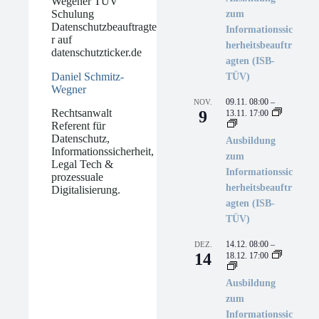
zum
Informationssic
herheitsbeauftr
agten (ISB-
Daniel Schmitz-
TÜV)
Wegner
09.11. 08:00
–
NOV.
Rechtsanwalt
9
13.11. 17:00
Referent für
Datenschutz,
Ausbildung
Informationssicherheit,
zum
Legal Tech &
Informationssic
prozessuale
herheitsbeauftr
Digitalisierung.
agten (ISB-
TÜV)
14.12. 08:00
–
DEZ.
14
18.12. 17:00
Ausbildung
zum
Informationssic