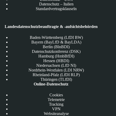
Datenschutz – Italien
Standardvertragsklauseln
Landesdatenschutzbeauftragte & -aufsichtsbehörden
Baden-Württemberg (LfDI BW)
Bayern (BayLfD & BayLDA)
Berlin (BlnBDI)
Datenschutzkonferenz (DSK)
Hamburg (HmbBfDI)
Hessen (HBDI)
Niedersachsen (LfD NI)
Nordrhein-Westfalen (LDI NRW)
Rheinland-Pfalz (LfDI RLP)
Thüringen (TLfDI)
Online-Datenschutz
Cookies
Telemetrie
Tracking
VPN
Websiteanalyse