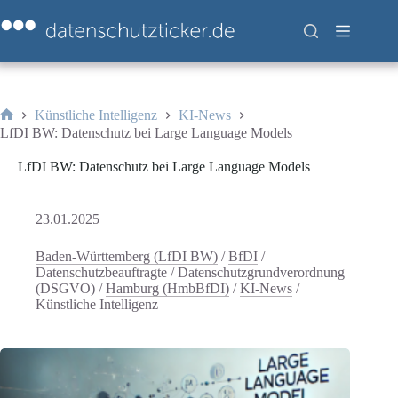
Zum
Inhalt
springen
Künstliche Intelligenz
KI-News
Start
LfDI BW: Datenschutz bei Large Language Models
LfDI BW: Datenschutz bei Large Language Models
23.01.2025
Baden-Württemberg (LfDI BW)
/
BfDI
/
Datenschutzbeauftragte
/
Datenschutzgrundverordnung
(DSGVO)
/
Hamburg (HmbBfDI)
/
KI-News
/
Künstliche Intelligenz