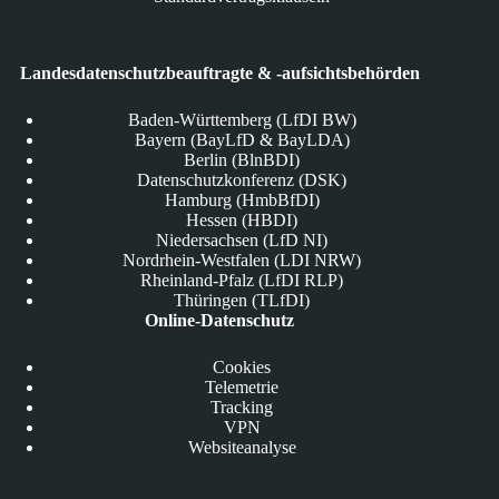
Landesdatenschutzbeauftragte & -aufsichtsbehörden
Baden-Württemberg (LfDI BW)
Bayern (BayLfD & BayLDA)
Berlin (BlnBDI)
Datenschutzkonferenz (DSK)
Hamburg (HmbBfDI)
Hessen (HBDI)
Niedersachsen (LfD NI)
Nordrhein-Westfalen (LDI NRW)
Rheinland-Pfalz (LfDI RLP)
Thüringen (TLfDI)
Online-Datenschutz
Cookies
Telemetrie
Tracking
VPN
Websiteanalyse