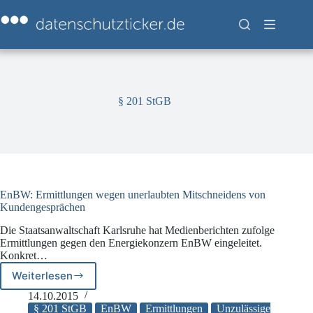
Zum
Inhalt
springen
§ 201 StGB
EnBW: Ermittlungen wegen unerlaubten Mitschneidens von
Kundengesprächen
Die Staatsanwaltschaft Karlsruhe hat Medienberichten zufolge
Ermittlungen gegen den Energiekonzern EnBW eingeleitet.
Konkret…
Weiterlesen
EnBW:
Ermittlungen
14.10.2015
wegen
§ 201 StGB
EnBW
Ermittlungen
Unzulässige