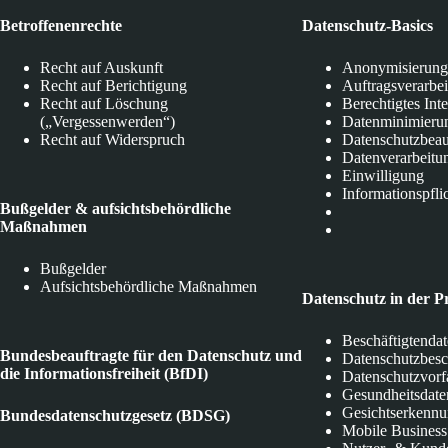
Betroffenenrechte
Datenschutz-Basics
Recht auf Auskunft
Anonymisierung
Recht auf Berichtigung
Auftragsverarbe
Recht auf Löschung
Berechtigtes Int
(„Vergessenwerden“)
Datenminimieru
Recht auf Widerspruch
Datenschutzbeau
Datenverarbeitu
Einwilligung
Informationspfli
Bußgelder & aufsichtsbehördliche
Maßnahmen
Bußgelder
Aufsichtsbehördliche Maßnahmen
Datenschutz in der P
Beschäftigtenda
Bundesbeauftragte für den Datenschutz und
Datenschutzbes
die Informationsfreiheit (BfDI)
Datenschutzvorf
Gesundheitsdate
Gesichtserkenn
Bundesdatenschutzgesetz (BDSG)
Mobile Business