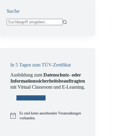
Suche
Keine
Ergebnisse
In 5 Tagen zum TÜV-Zertifikat
Ausbildung zum
Datenschutz- oder
Informationssicherheitsbeauftragten
mit Virtual Classroom und E-Learning.
Jetzt buchen!
Es sind keine anstehenden Veranstaltungen
H
vorhanden.
i
n
w