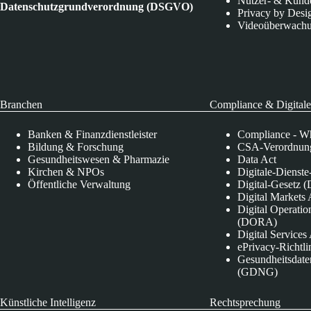
Nutzer- & Kund
Datenschutzgrundverordnung (DSGVO)
Privacy by Desi
Videoüberwach
Branchen
Compliance & Digitale
Banken & Finanzdienstleister
Compliance - Wh
Bildung & Forschung
CSA-Verordnung
Gesundheitswesen & Pharmazie
Data Act
Kirchen & NPOs
Digitale-Dienst
Öffentliche Verwaltung
Digital-Gesetz (
Digital Market
Digital Operatio
(DORA)
Digital Service
ePrivacy-Richtli
Gesundheitsdate
(GDNG)
Künstliche Intelligenz
Rechtsprechung