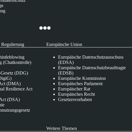
endatenschutz
gn
ung
 Regulierung
Europäische Union
istleblowing
Europäische Datenschutzausschuss
 (Chatkontrolle)
(EDSA)
Europäische Datenschutzbeauftragte
e-Gesetz (DDG)
(EDSB)
DigiG)
Europäische Kommission
s Act (DMA)
Europäisches Parlament
nal Resilience Act
Europäischer Rat
Europäisches Recht
s Act (DSA)
Gesetzesvorhaben
nie
nnutzungsgesetz
Weitere Themen