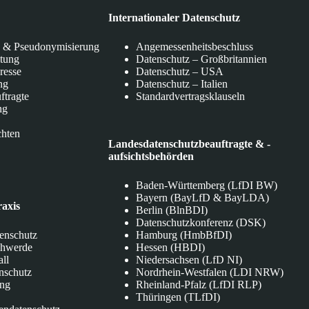
Internationaler Datenschutz
 & Pseudonymisierung
Angemessenheitsbeschluss
itung
Datenschutz – Großbritannien
eresse
Datenschutz – USA
ng
Datenschutz – Italien
ftragte
Standardvertragsklauseln
ng
chten
Landesdatenschutzbeauftragte & -
aufsichtsbehörden
Baden-Württemberg (LfDI BW)
Bayern (BayLfD & BayLDA)
raxis
Berlin (BlnBDI)
Datenschutzkonferenz (DSK)
tenschutz
Hamburg (HmbBfDI)
chwerde
Hessen (HBDI)
all
Niedersachsen (LfD NI)
nschutz
Nordrhein-Westfalen (LDI NRW)
ung
Rheinland-Pfalz (LfDI RLP)
Thüringen (TLfDI)