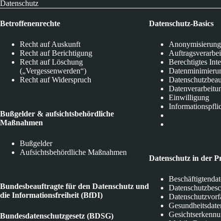
Datenschutz
Betroffenenrechte
Datenschutz-Basics
Recht auf Auskunft
Anonymisierung
Recht auf Berichtigung
Auftragsverarbe
Recht auf Löschung
Berechtigtes Int
(„Vergessenwerden“)
Datenminimieru
Recht auf Widerspruch
Datenschutzbeau
Datenverarbeitu
Einwilligung
Informationspfli
Bußgelder & aufsichtsbehördliche
Maßnahmen
Bußgelder
Aufsichtsbehördliche Maßnahmen
Datenschutz in der P
Beschäftigtenda
Bundesbeauftragte für den Datenschutz und
Datenschutzbes
die Informationsfreiheit (BfDI)
Datenschutzvorf
Gesundheitsdate
Gesichtserkenn
Bundesdatenschutzgesetz (BDSG)