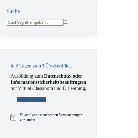
Suche
Keine
Ergebnisse
In 5 Tagen zum TÜV-Zertifikat
Ausbildung zum
Datenschutz- oder
Informationssicherheitsbeauftragten
mit Virtual Classroom und E-Learning.
Jetzt buchen!
Es sind keine anstehenden Veranstaltungen
H
vorhanden.
i
n
w