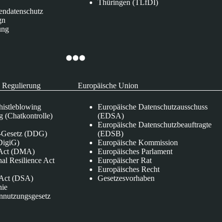
Thüringen (TLfDI)
endatenschutz
gn
ung
 Regulierung
Europäische Union
istleblowing
Europäische Datenschutzausschuss
 (Chatkontrolle)
(EDSA)
Europäische Datenschutzbeauftragte
e-Gesetz (DDG)
(EDSB)
DigiG)
Europäische Kommission
s Act (DMA)
Europäisches Parlament
nal Resilience Act
Europäischer Rat
Europäisches Recht
s Act (DSA)
Gesetzesvorhaben
nie
nnutzungsgesetz