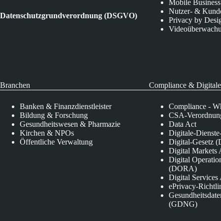
Mobile Business
Nutzer- & Kund
Datenschutzgrundverordnung (DSGVO)
Privacy by Desi
Videoüberwach
Branchen
Compliance & Digitale
Banken & Finanzdienstleister
Compliance - Wh
Bildung & Forschung
CSA-Verordnung
Gesundheitswesen & Pharmazie
Data Act
Kirchen & NPOs
Digitale-Dienst
Öffentliche Verwaltung
Digital-Gesetz (
Digital Market
Digital Operatio
(DORA)
Digital Service
ePrivacy-Richtli
Gesundheitsdate
(GDNG)