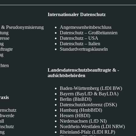
Internationaler Datenschutz
 & Pseudonymisierung
Angemessenheitsbeschluss
itung
Datenschutz – Großbritannien
eresse
Datenschutz – USA
ng
Datenschutz – Italien
ftragte
Standardvertragsklauseln
ng
chten
Landesdatenschutzbeauftragte & -
aufsichtsbehörden
Baden-Württemberg (LfDI BW)
Bayern (BayLfD & BayLDA)
raxis
Berlin (BlnBDI)
Datenschutzkonferenz (DSK)
tenschutz
Hamburg (HmbBfDI)
chwerde
Hessen (HBDI)
all
Niedersachsen (LfD NI)
nschutz
Nordrhein-Westfalen (LDI NRW)
ung
Rheinland-Pfalz (LfDI RLP)