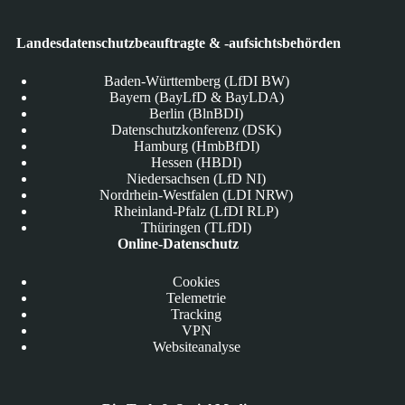
Landesdatenschutzbeauftragte & -aufsichtsbehörden
Baden-Württemberg (LfDI BW)
Bayern (BayLfD & BayLDA)
Berlin (BlnBDI)
Datenschutzkonferenz (DSK)
Hamburg (HmbBfDI)
Hessen (HBDI)
Niedersachsen (LfD NI)
Nordrhein-Westfalen (LDI NRW)
Rheinland-Pfalz (LfDI RLP)
Thüringen (TLfDI)
Online-Datenschutz
Cookies
Telemetrie
Tracking
VPN
Websiteanalyse