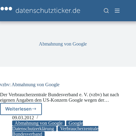
Zum
Inhalt
springen
Abmahnung von Google
vzbv: Abmahnung von Google
Der Verbraucherzentrale Bundesverband e. V. (vzbv) hat nach
eigenen Angaben den US-Konzern Google wegen der…
Weiterlesen
vzbv:
Abmahnung
09.03.2012
von
Abmahnung von Google
Google
Google
Datenschutzerklärung
Verbraucherzentrale
Bundesverband