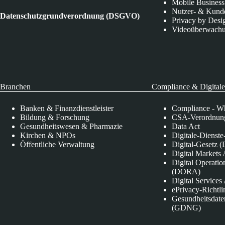
Mobile Business
Nutzer- & Kund
Datenschutzgrundverordnung (DSGVO)
Privacy by Desi
Videoüberwach
Branchen
Compliance & Digitale
Banken & Finanzdienstleister
Compliance - Wh
Bildung & Forschung
CSA-Verordnung
Gesundheitswesen & Pharmazie
Data Act
Kirchen & NPOs
Digitale-Dienst
Öffentliche Verwaltung
Digital-Gesetz (
Digital Market
Digital Operatio
(DORA)
Digital Service
ePrivacy-Richtli
Gesundheitsdate
(GDNG)