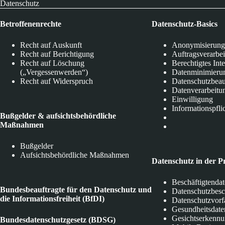
Datenschutz
Betroffenenrechte
Datenschutz-Basics
Recht auf Auskunft
Anonymisierung
Recht auf Berichtigung
Auftragsverarbe
Recht auf Löschung
Berechtigtes Int
(„Vergessenwerden“)
Datenminimieru
Recht auf Widerspruch
Datenschutzbeau
Datenverarbeitu
Einwilligung
Informationspfli
Bußgelder & aufsichtsbehördliche
Maßnahmen
Bußgelder
Aufsichtsbehördliche Maßnahmen
Datenschutz in der P
Beschäftigtenda
Bundesbeauftragte für den Datenschutz und
Datenschutzbes
die Informationsfreiheit (BfDI)
Datenschutzvorf
Gesundheitsdate
Gesichtserkenn
Bundesdatenschutzgesetz (BDSG)