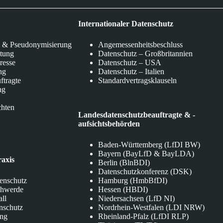
Internationaler Datenschutz
 & Pseudonymisierung
Angemessenheitsbeschluss
itung
Datenschutz – Großbritannien
eresse
Datenschutz – USA
ng
Datenschutz – Italien
ftragte
Standardvertragsklauseln
ng
chten
Landesdatenschutzbeauftragte & -
aufsichtsbehörden
Baden-Württemberg (LfDI BW)
Bayern (BayLfD & BayLDA)
raxis
Berlin (BlnBDI)
Datenschutzkonferenz (DSK)
tenschutz
Hamburg (HmbBfDI)
chwerde
Hessen (HBDI)
all
Niedersachsen (LfD NI)
nschutz
Nordrhein-Westfalen (LDI NRW)
ung
Rheinland-Pfalz (LfDI RLP)