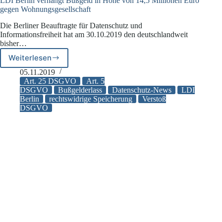
LDI Berlin verhängt Bußgeld in Höhe von 14,5 Millionen Euro
gegen Wohnungsgesellschaft
Die Berliner Beauftragte für Datenschutz und
Informationsfreiheit hat am 30.10.2019 den deutschlandweit
bisher…
Weiterlesen
LDI
Berlin
05.11.2019
verhängt
Art. 25 DSGVO
Art. 5
Bußgeld
DSGVO
Bußgelderlass
Datenschutz-News
LDI
Berlin
rechtswidrige Speicherung
Verstoß
in
DSGVO
Höhe
von
14,5
Millionen
Euro
gegen
Wohnungsgesellschaft