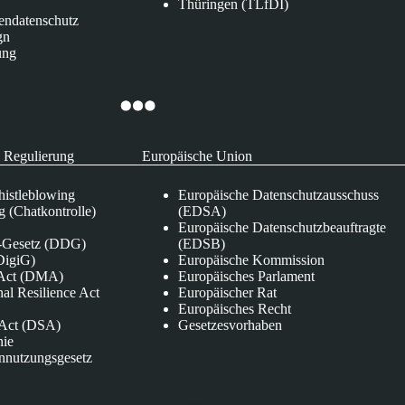
Thüringen (TLfDI)
endatenschutz
gn
ung
 Regulierung
Europäische Union
istleblowing
Europäische Datenschutzausschuss
 (Chatkontrolle)
(EDSA)
Europäische Datenschutzbeauftragte
e-Gesetz (DDG)
(EDSB)
DigiG)
Europäische Kommission
s Act (DMA)
Europäisches Parlament
nal Resilience Act
Europäischer Rat
Europäisches Recht
s Act (DSA)
Gesetzesvorhaben
nie
nnutzungsgesetz