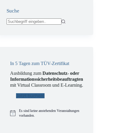
Suche
Keine
Ergebnisse
In 5 Tagen zum TÜV-Zertifikat
Ausbildung zum
Datenschutz- oder
Informationssicherheitsbeauftragten
mit Virtual Classroom und E-Learning.
Jetzt buchen!
Es sind keine anstehenden Veranstaltungen
H
vorhanden.
i
n
w