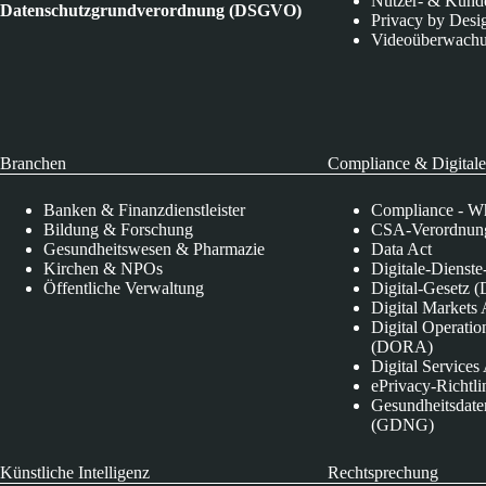
Nutzer- & Kund
Datenschutzgrundverordnung (DSGVO)
Privacy by Desi
Videoüberwach
Branchen
Compliance & Digitale
Banken & Finanzdienstleister
Compliance - Wh
Bildung & Forschung
CSA-Verordnung
Gesundheitswesen & Pharmazie
Data Act
Kirchen & NPOs
Digitale-Dienst
Öffentliche Verwaltung
Digital-Gesetz (
Digital Market
Digital Operatio
(DORA)
Digital Service
ePrivacy-Richtli
Gesundheitsdate
(GDNG)
Künstliche Intelligenz
Rechtsprechung