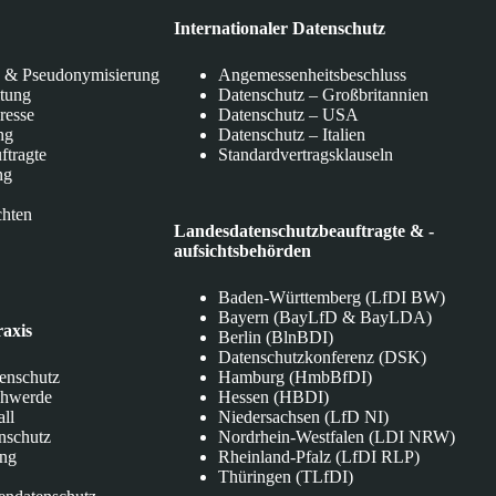
Internationaler Datenschutz
 & Pseudonymisierung
Angemessenheitsbeschluss
itung
Datenschutz – Großbritannien
eresse
Datenschutz – USA
ng
Datenschutz – Italien
ftragte
Standardvertragsklauseln
ng
chten
Landesdatenschutzbeauftragte & -
aufsichtsbehörden
Baden-Württemberg (LfDI BW)
Bayern (BayLfD & BayLDA)
raxis
Berlin (BlnBDI)
Datenschutzkonferenz (DSK)
tenschutz
Hamburg (HmbBfDI)
chwerde
Hessen (HBDI)
all
Niedersachsen (LfD NI)
nschutz
Nordrhein-Westfalen (LDI NRW)
ung
Rheinland-Pfalz (LfDI RLP)
Thüringen (TLfDI)