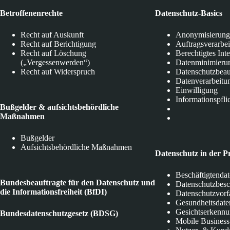
Betroffenenrechte
Datenschutz-Basics
Recht auf Auskunft
Anonymisierung
Recht auf Berichtigung
Auftragsverarbe
Recht auf Löschung
Berechtigtes Int
(„Vergessenwerden“)
Datenminimieru
Recht auf Widerspruch
Datenschutzbeau
Datenverarbeitu
Einwilligung
Informationspfli
Bußgelder & aufsichtsbehördliche
Maßnahmen
Bußgelder
Aufsichtsbehördliche Maßnahmen
Datenschutz in der P
Beschäftigtenda
Bundesbeauftragte für den Datenschutz und
Datenschutzbes
die Informationsfreiheit (BfDI)
Datenschutzvorf
Gesundheitsdate
Gesichtserkenn
Bundesdatenschutzgesetz (BDSG)
Mobile Business