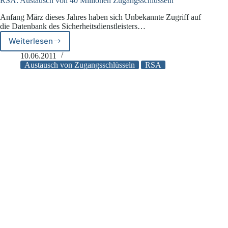
RSA: Austausch von 40 Millionen Zugangsschlüsseln
Anfang März dieses Jahres haben sich Unbekannte Zugriff auf
die Datenbank des Sicherheitsdienstleisters…
Weiterlesen
RSA:
Austausch
10.06.2011
von
Austausch von Zugangsschlüsseln
RSA
40
Millionen
Zugangsschlüsseln