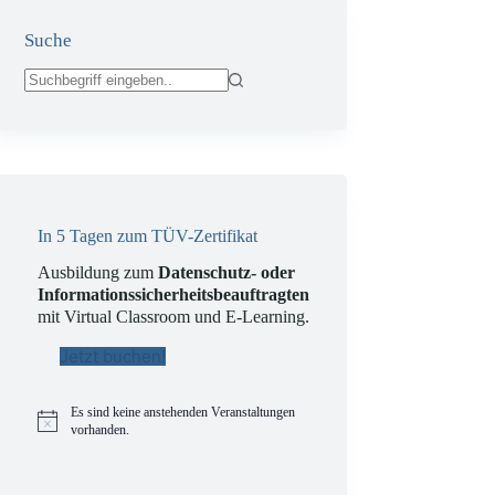
Suche
Keine
Ergebnisse
In 5 Tagen zum TÜV-Zertifikat
Ausbildung zum
Datenschutz- oder
Informationssicherheitsbeauftragten
mit Virtual Classroom und E-Learning.
Jetzt buchen!
Es sind keine anstehenden Veranstaltungen
H
vorhanden.
i
n
w