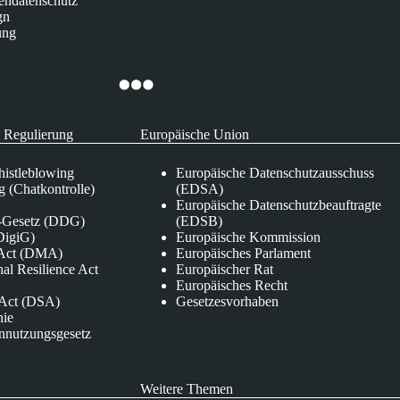
endatenschutz
gn
ung
 Regulierung
Europäische Union
istleblowing
Europäische Datenschutzausschuss
 (Chatkontrolle)
(EDSA)
Europäische Datenschutzbeauftragte
e-Gesetz (DDG)
(EDSB)
DigiG)
Europäische Kommission
s Act (DMA)
Europäisches Parlament
nal Resilience Act
Europäischer Rat
Europäisches Recht
s Act (DSA)
Gesetzesvorhaben
nie
nnutzungsgesetz
Weitere Themen