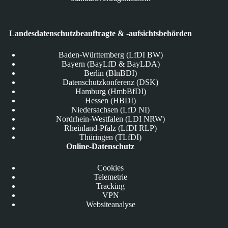
Landesdatenschutzbeauftragte & -aufsichtsbehörden
Baden-Württemberg (LfDI BW)
Bayern (BayLfD & BayLDA)
Berlin (BlnBDI)
Datenschutzkonferenz (DSK)
Hamburg (HmbBfDI)
Hessen (HBDI)
Niedersachsen (LfD NI)
Nordrhein-Westfalen (LDI NRW)
Rheinland-Pfalz (LfDI RLP)
Thüringen (TLfDI)
Online-Datenschutz
Cookies
Telemetrie
Tracking
VPN
Websiteanalyse