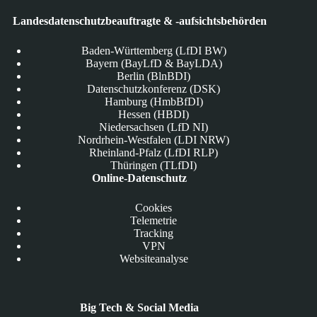
Landesdatenschutzbeauftragte & -aufsichtsbehörden
Baden-Württemberg (LfDI BW)
Bayern (BayLfD & BayLDA)
Berlin (BlnBDI)
Datenschutzkonferenz (DSK)
Hamburg (HmbBfDI)
Hessen (HBDI)
Niedersachsen (LfD NI)
Nordrhein-Westfalen (LDI NRW)
Rheinland-Pfalz (LfDI RLP)
Thüringen (TLfDI)
Online-Datenschutz
Cookies
Telemetrie
Tracking
VPN
Websiteanalyse
Big Tech & Social Media