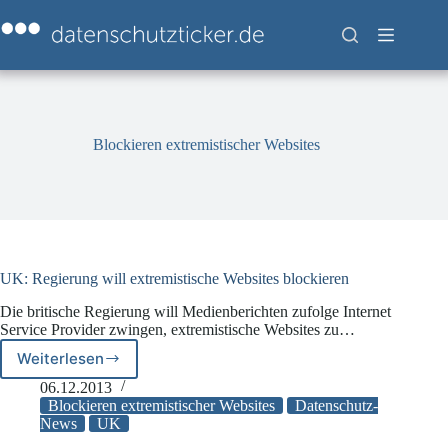
Zum
Inhalt
springen
Blockieren extremistischer Websites
UK: Regierung will extremistische Websites blockieren
Die britische Regierung will Medienberichten zufolge Internet
Service Provider zwingen, extremistische Websites zu…
Weiterlesen
UK:
Regierung
06.12.2013
will
Blockieren extremistischer Websites
Datenschutz-
extremistische
News
UK
Websites