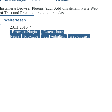
Browser-Plugins protokollieren Surfverhalten
Installierte Browser-Plugins (auch Add-ons genannt) wie Web
of Trust und Proxtube protokollieren das…
Weiterlesen
Browser-
Plugins
23.11.2016
protokollieren
Browser-Plugins
Datenschutz-
Surfverhalten
News
Proxtube
Surfverhalten
web of trust