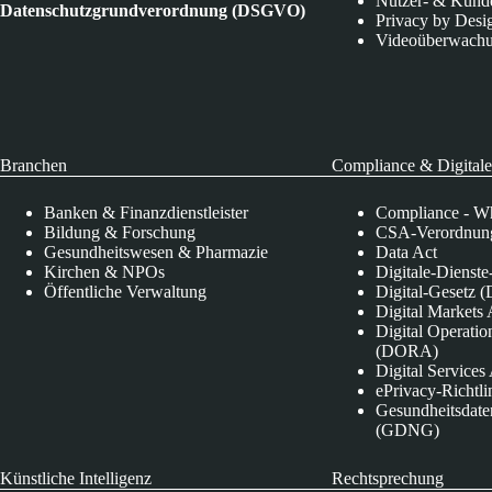
Nutzer- & Kund
Datenschutzgrundverordnung (DSGVO)
Privacy by Desi
Videoüberwach
Branchen
Compliance & Digitale
Banken & Finanzdienstleister
Compliance - Wh
Bildung & Forschung
CSA-Verordnung
Gesundheitswesen & Pharmazie
Data Act
Kirchen & NPOs
Digitale-Dienst
Öffentliche Verwaltung
Digital-Gesetz (
Digital Market
Digital Operatio
(DORA)
Digital Service
ePrivacy-Richtli
Gesundheitsdate
(GDNG)
Künstliche Intelligenz
Rechtsprechung