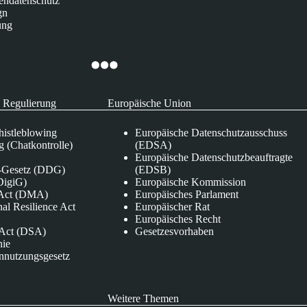
endatenschutz
gn
ung
 Regulierung
Europäische Union
istleblowing
Europäische Datenschutzausschuss
 (Chatkontrolle)
(EDSA)
Europäische Datenschutzbeauftragte
e-Gesetz (DDG)
(EDSB)
DigiG)
Europäische Kommission
s Act (DMA)
Europäisches Parlament
nal Resilience Act
Europäischer Rat
Europäisches Recht
s Act (DSA)
Gesetzesvorhaben
nie
nnutzungsgesetz
Weitere Themen