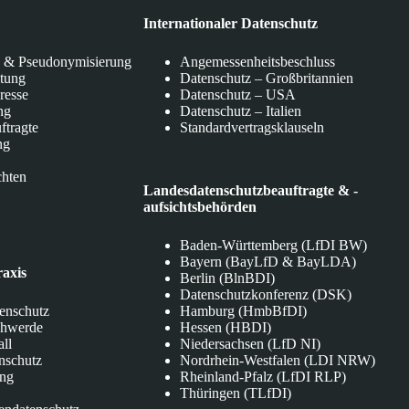
Internationaler Datenschutz
 & Pseudonymisierung
Angemessenheitsbeschluss
itung
Datenschutz – Großbritannien
eresse
Datenschutz – USA
ng
Datenschutz – Italien
ftragte
Standardvertragsklauseln
ng
chten
Landesdatenschutzbeauftragte & -
aufsichtsbehörden
Baden-Württemberg (LfDI BW)
Bayern (BayLfD & BayLDA)
raxis
Berlin (BlnBDI)
Datenschutzkonferenz (DSK)
tenschutz
Hamburg (HmbBfDI)
chwerde
Hessen (HBDI)
all
Niedersachsen (LfD NI)
nschutz
Nordrhein-Westfalen (LDI NRW)
ung
Rheinland-Pfalz (LfDI RLP)
Thüringen (TLfDI)