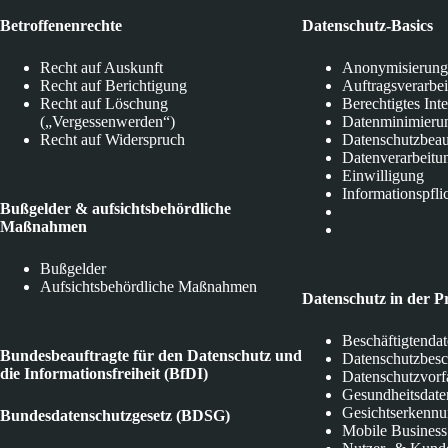
Betroffenenrechte
Datenschutz-Basics
Recht auf Auskunft
Anonymisierung
Recht auf Berichtigung
Auftragsverarbe
Recht auf Löschung
Berechtigtes Int
(„Vergessenwerden“)
Datenminimieru
Recht auf Widerspruch
Datenschutzbeau
Datenverarbeitu
Einwilligung
Informationspfli
Bußgelder & aufsichtsbehördliche
Maßnahmen
Bußgelder
Aufsichtsbehördliche Maßnahmen
Datenschutz in der P
Beschäftigtenda
Bundesbeauftragte für den Datenschutz und
Datenschutzbes
die Informationsfreiheit (BfDI)
Datenschutzvorf
Gesundheitsdate
Gesichtserkenn
Bundesdatenschutzgesetz (BDSG)
Mobile Business