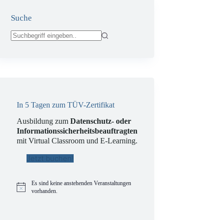
Suche
Keine
Ergebnisse
In 5 Tagen zum TÜV-Zertifikat
Ausbildung zum
Datenschutz- oder
Informationssicherheitsbeauftragten
mit Virtual Classroom und E-Learning.
Jetzt buchen!
Es sind keine anstehenden Veranstaltungen
H
vorhanden.
i
n
w