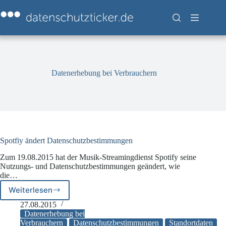
Zum
Inhalt
springen
Datenerhebung bei Verbrauchern
Spotfiy ändert Datenschutzbestimmungen
Zum 19.08.2015 hat der Musik-Streamingdienst Spotify seine
Nutzungs- und Datenschutzbestimmungen geändert, wie
die…
Weiterlesen
Spotfiy
ändert
27.08.2015
Datenschutzbestimmungen
Datenerhebung bei
Verbrauchern
Datenschutzbestimmungen
Standortdaten