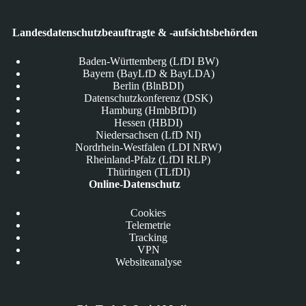
Landesdatenschutzbeauftragte & -aufsichtsbehörden
Baden-Württemberg (LfDI BW)
Bayern (BayLfD & BayLDA)
Berlin (BlnBDI)
Datenschutzkonferenz (DSK)
Hamburg (HmbBfDI)
Hessen (HBDI)
Niedersachsen (LfD NI)
Nordrhein-Westfalen (LDI NRW)
Rheinland-Pfalz (LfDI RLP)
Thüringen (TLfDI)
Online-Datenschutz
Cookies
Telemetrie
Tracking
VPN
Websiteanalyse