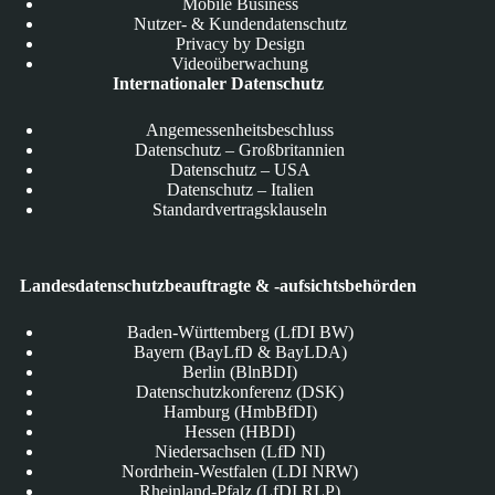
Mobile Business
Nutzer- & Kundendatenschutz
Privacy by Design
Videoüberwachung
Internationaler Datenschutz
Angemessenheitsbeschluss
Datenschutz – Großbritannien
Datenschutz – USA
Datenschutz – Italien
Standardvertragsklauseln
Landesdatenschutzbeauftragte & -aufsichtsbehörden
Baden-Württemberg (LfDI BW)
Bayern (BayLfD & BayLDA)
Berlin (BlnBDI)
Datenschutzkonferenz (DSK)
Hamburg (HmbBfDI)
Hessen (HBDI)
Niedersachsen (LfD NI)
Nordrhein-Westfalen (LDI NRW)
Rheinland-Pfalz (LfDI RLP)