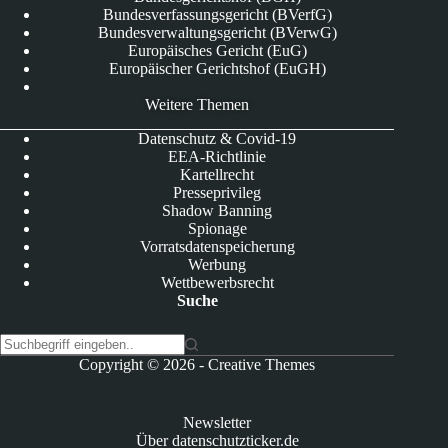
Bundesverfassungsgericht (BVerfG)
Bundesverwaltungsgericht (BVerwG)
Europäisches Gericht (EuG)
Europäischer Gerichtshof (EuGH)
Weitere Themen
Datenschutz & Covid-19
EEA-Richtlinie
Kartellrecht
Presseprivileg
Shadow Banning
Spionage
Vorratsdatenspeicherung
Werbung
Wettbewerbsrecht
Suche
K
Copyright © 2026 -
Creative Themes
e
i
n
Newsletter
e
Über datenschutzticker.de