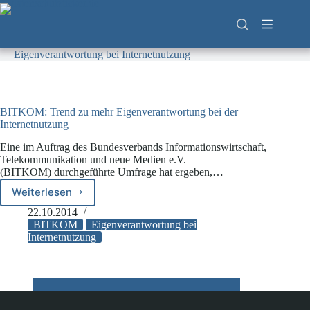
Zum
Inhalt
springen
Eigenverantwortung bei Internetnutzung
BITKOM: Trend zu mehr Eigenverantwortung bei der
Internetnutzung
Eine im Auftrag des Bundesverbands Informationswirtschaft,
Telekommunikation und neue Medien e.V.
(BITKOM) durchgeführte Umfrage hat ergeben,…
Weiterlesen
BITKOM:
Trend
22.10.2014
zu
BITKOM
Eigenverantwortung bei
mehr
Internetnutzung
Eigenverantwortung
bei
der
Internetnutzung