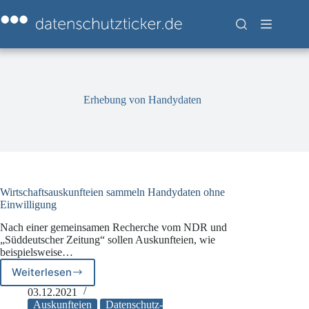
Zum
Inhalt
springen
Erhebung von Handydaten
Wirtschaftsauskunfteien sammeln Handydaten ohne
Einwilligung
Nach einer gemeinsamen Recherche vom NDR und
„Süddeutscher Zeitung“ sollen Auskunfteien, wie
beispielsweise…
Weiterlesen
Wirtschaftsauskunfteien
sammeln
03.12.2021
Handydaten
Auskunfteien
Datenschutz-