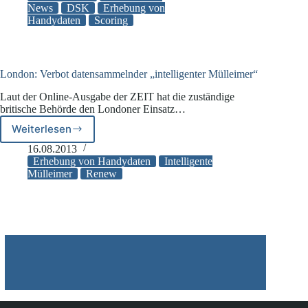
ohne
News
DSK
Erhebung von
Handydaten
Scoring
Einwilligung
London: Verbot datensammelnder „intelligenter Mülleimer“
Laut der Online-Ausgabe der ZEIT hat die zuständige
britische Behörde den Londoner Einsatz…
Weiterlesen
London:
Verbot
16.08.2013
datensammelnder
Erhebung von Handydaten
Intelligente
„intelligenter
Mülleimer
Renew
Mülleimer“