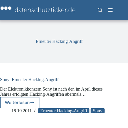
Zum
Inhalt
springen
Erneuter Hacking-Angriff
Sony: Erneuter Hacking-Angriff
Der Elektronikkonzern Sony ist nach den im April dieses
Jahres erfolgten Hacking-Angriffen abermals…
Weiterlesen
Sony:
Erneuter
18.10.2011
Erneuter Hacking-Angriff
Sony
Hacking-
Angriff