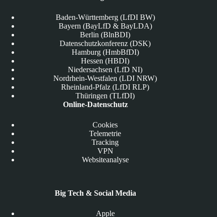
Baden-Württemberg (LfDI BW)
Bayern (BayLfD & BayLDA)
Berlin (BlnBDI)
Datenschutzkonferenz (DSK)
Hamburg (HmbBfDI)
Hessen (HBDI)
Niedersachsen (LfD NI)
Nordrhein-Westfalen (LDI NRW)
Rheinland-Pfalz (LfDI RLP)
Thüringen (TLfDI)
Online-Datenschutz
Cookies
Telemetrie
Tracking
VPN
Websiteanalyse
Big Tech & Social Media
Apple