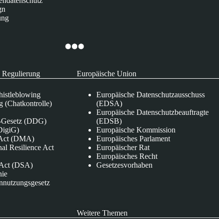
endatenschutz
gn
ung
 Regulierung
Europäische Union
istleblowing
Europäische Datenschutzausschuss
 (Chatkontrolle)
(EDSA)
Europäische Datenschutzbeauftragte
e-Gesetz (DDG)
(EDSB)
DigiG)
Europäische Kommission
s Act (DMA)
Europäisches Parlament
nal Resilience Act
Europäischer Rat
Europäisches Recht
s Act (DSA)
Gesetzesvorhaben
nie
nnutzungsgesetz
Weitere Themen