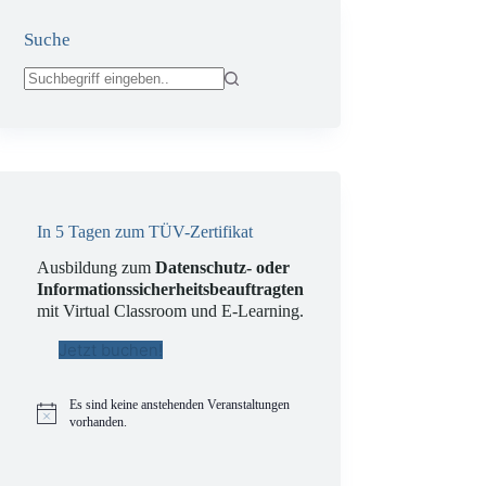
Suche
Keine
Ergebnisse
In 5 Tagen zum TÜV-Zertifikat
Ausbildung zum
Datenschutz- oder
Informationssicherheitsbeauftragten
mit Virtual Classroom und E-Learning.
Jetzt buchen!
Es sind keine anstehenden Veranstaltungen
H
vorhanden.
i
n
w