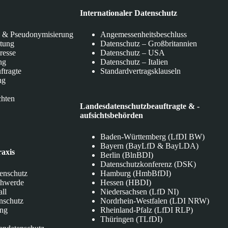
Internationaler Datenschutz
 & Pseudonymisierung
Angemessenheitsbeschluss
itung
Datenschutz – Großbritannien
eresse
Datenschutz – USA
ng
Datenschutz – Italien
ftragte
Standardvertragsklauseln
ng
chten
Landesdatenschutzbeauftragte & -
aufsichtsbehörden
Baden-Württemberg (LfDI BW)
Bayern (BayLfD & BayLDA)
raxis
Berlin (BlnBDI)
Datenschutzkonferenz (DSK)
tenschutz
Hamburg (HmbBfDI)
chwerde
Hessen (HBDI)
all
Niedersachsen (LfD NI)
nschutz
Nordrhein-Westfalen (LDI NRW)
ung
Rheinland-Pfalz (LfDI RLP)
Thüringen (TLfDI)