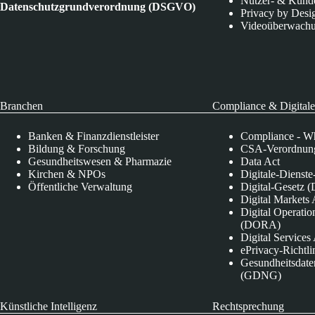
Nutzer- & Kund
Datenschutzgrundverordnung (DSGVO)
Privacy by Desi
Videoüberwach
Branchen
Compliance & Digitale
Banken & Finanzdienstleister
Compliance - Wh
Bildung & Forschung
CSA-Verordnung
Gesundheitswesen & Pharmazie
Data Act
Kirchen & NPOs
Digitale-Dienst
Öffentliche Verwaltung
Digital-Gesetz (
Digital Market
Digital Operatio
(DORA)
Digital Service
ePrivacy-Richtli
Gesundheitsdate
(GDNG)
Künstliche Intelligenz
Rechtsprechung