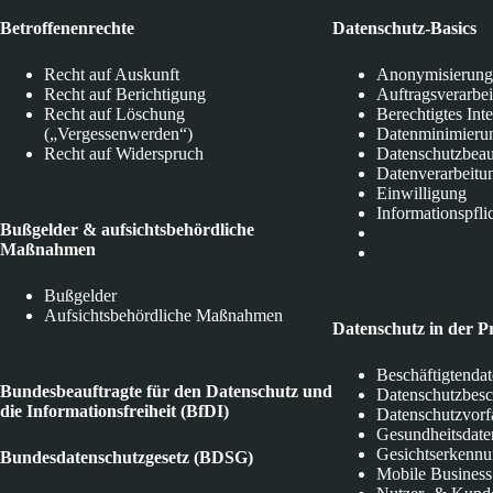
Betroffenenrechte
Datenschutz-Basics
Recht auf Auskunft
Anonymisierung
Recht auf Berichtigung
Auftragsverarbe
Recht auf Löschung
Berechtigtes Int
(„Vergessenwerden“)
Datenminimieru
Recht auf Widerspruch
Datenschutzbeau
Datenverarbeitu
Einwilligung
Informationspfli
Bußgelder & aufsichtsbehördliche
Maßnahmen
Bußgelder
Aufsichtsbehördliche Maßnahmen
Datenschutz in der P
Beschäftigtenda
Bundesbeauftragte für den Datenschutz und
Datenschutzbes
die Informationsfreiheit (BfDI)
Datenschutzvorf
Gesundheitsdate
Gesichtserkenn
Bundesdatenschutzgesetz (BDSG)
Mobile Business