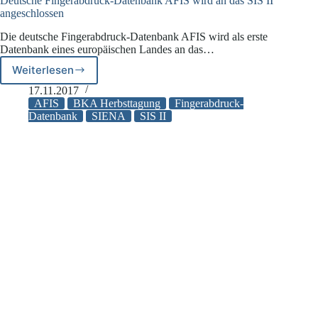
Deutsche Fingerabdruck-Datenbank AFIS wird an das SIS II
angeschlossen
Die deutsche Fingerabdruck-Datenbank AFIS wird als erste
Datenbank eines europäischen Landes an das…
Weiterlesen
Deutsche
Fingerabdruck-
17.11.2017
Datenbank
AFIS
BKA Herbsttagung
Fingerabdruck-
AFIS
Datenbank
SIENA
SIS II
wird
an
das
SIS
II
angeschlossen