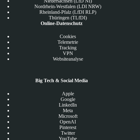
Niedersachsen (LfD NI)
Nordrhein-Westfalen (LDI NRW)
Rheinland-Pfalz (LfDI RLP)
Thüringen (TLfDI)
Online-Datenschutz
Cookies
Telemetrie
Tracking
VPN
Websiteanalyse
Big Tech & Social Media
Apple
Google
LinkedIn
Meta
Microsoft
OpenAI
Pinterest
Twitter
YouTube