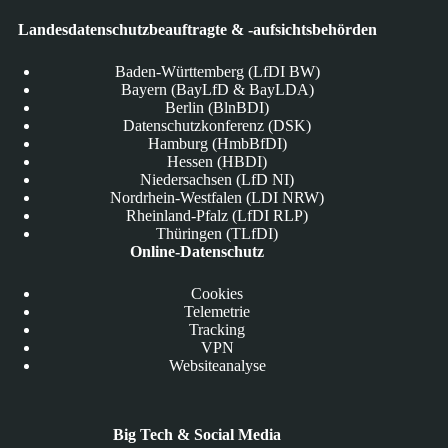
Landesdatenschutzbeauftragte & -aufsichtsbehörden
Baden-Württemberg (LfDI BW)
Bayern (BayLfD & BayLDA)
Berlin (BlnBDI)
Datenschutzkonferenz (DSK)
Hamburg (HmbBfDI)
Hessen (HBDI)
Niedersachsen (LfD NI)
Nordrhein-Westfalen (LDI NRW)
Rheinland-Pfalz (LfDI RLP)
Thüringen (TLfDI)
Online-Datenschutz
Cookies
Telemetrie
Tracking
VPN
Websiteanalyse
Big Tech & Social Media