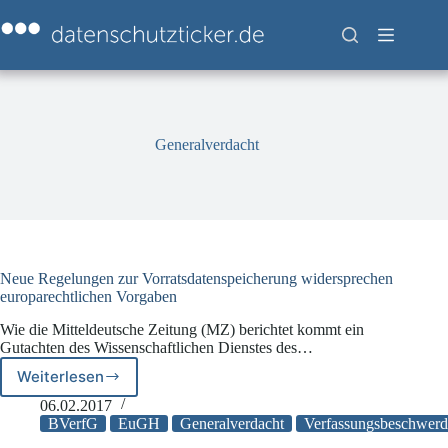
Zum
Inhalt
springen
Generalverdacht
Neue Regelungen zur Vorratsdatenspeicherung widersprechen
europarechtlichen Vorgaben
Wie die Mitteldeutsche Zeitung (MZ) berichtet kommt ein
Gutachten des Wissenschaftlichen Dienstes des…
Weiterlesen
Neue
Regelungen
06.02.2017
zur
BVerfG
EuGH
Generalverdacht
Verfassungsbeschwerd
Vorratsdatenspeicherung