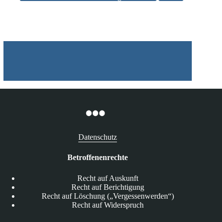
den
geplanten
Änderungen
des
Telekommunikationsgesetzes
Datenschutz
Betroffenenrechte
Recht auf Auskunft
Recht auf Berichtigung
Recht auf Löschung („Vergessenwerden“)
Recht auf Widerspruch