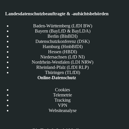
Landesdatenschutzbeauftragte & -aufsichtsbehörden
Baden-Württemberg (LfDI BW)
Bayern (BayLfD & BayLDA)
Berlin (BlnBDI)
Datenschutzkonferenz (DSK)
Hamburg (HmbBfDI)
Hessen (HBDI)
Niedersachsen (LfD NI)
Nordrhein-Westfalen (LDI NRW)
Rheinland-Pfalz (LfDI RLP)
Thüringen (TLfDI)
Online-Datenschutz
Cookies
Telemetrie
Tracking
VPN
Websiteanalyse