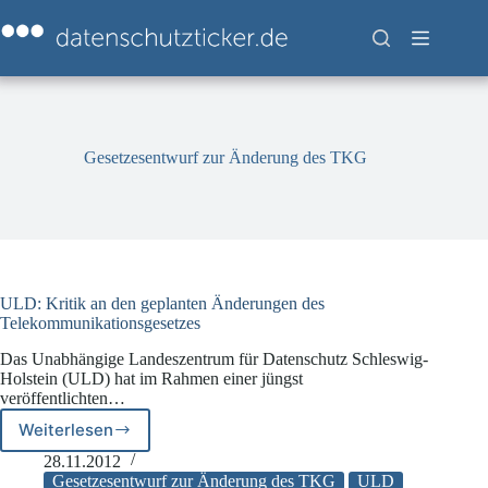
Zum
Inhalt
springen
Gesetzesentwurf zur Änderung des TKG
ULD: Kritik an den geplanten Änderungen des
Telekommunikationsgesetzes
Das Unabhängige Landeszentrum für Datenschutz Schleswig-
Holstein (ULD) hat im Rahmen einer jüngst
veröffentlichten…
Weiterlesen
ULD:
Kritik
28.11.2012
an
Gesetzesentwurf zur Änderung des TKG
ULD