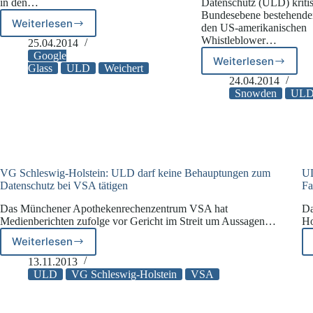
in den…
Datenschutz (ULD) kritisi
Bundesebene bestehende
Weiterlesen
den US-amerikanischen
Weichert:
Whistleblower…
Google
25.04.2014
Glass
Google
Weiterlesen
ULD:
ist
Glass
ULD
Weichert
Einladung
24.04.2014
eine
Snowdens
Snowden
UL
„Waffe“
ist
verfassungs
geboten!
VG Schleswig-Holstein: ULD darf keine Behauptungen zum
UL
Datenschutz bei VSA tätigen
Fa
Das Münchener Apothekenrechenzentrum VSA hat
Da
Medienberichten zufolge vor Gericht im Streit um Aussagen…
Ho
Weiterlesen
VG
Schleswig-
13.11.2013
Holstein:
ULD
VG Schleswig-Holstein
VSA
ULD
darf