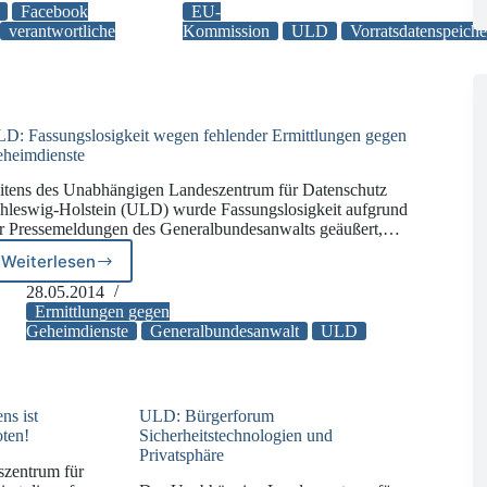
Richtlinie
Facebook
EU-
zur
verantwortliche
Kommission
ULD
Vorratsdatenspeich
Vorratsdatenspeicherung
D: Fassungslosigkeit wegen fehlender Ermittlungen gegen
heimdienste
itens des Unabhängigen Landeszentrum für Datenschutz
hleswig-Holstein (ULD) wurde Fassungslosigkeit aufgrund
r Pressemeldungen des Generalbundesanwalts geäußert,…
Weiterlesen
ULD:
Fassungslosigkeit
28.05.2014
wegen
Ermittlungen gegen
fehlender
Geheimdienste
Generalbundesanwalt
ULD
Ermittlungen
gegen
Geheimdienste
s ist
ULD: Bürgerforum
oten!
Sicherheitstechnologien und
Privatsphäre
zentrum für