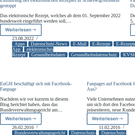
Einführung des elektronischen Rezeptes in Schleswig-Holstein
Fa
gestoppt
Da
Das elektronische Rezept, welches ab dem 01. September 2022
De
bundesweit eingeführt werden soll,…
5.
Weiterlesen
Einführung
des
23.08.2022
elektronischen
Apps
Datenschutz-News
E-Mail
E-Rezept
E-Rezept
Rezeptes
App
elektronisches
Rezept
Gesundheitsdaten
Gesundheitsdatenschutz
KVS
in
Schleswig-
Holstein
gestoppt
EuGH beschäftigt sich mit Facebook-
Fanpages auf Facebook 
Fanpage
Aus?
Nachdem wir vor kurzem in diesem
Viele Unternehmen nutz
Blog berichtet haben, dass das
um sich dort den Facebo
Bundesverwaltungsgericht am…
präsentieren, neue Kun
Weiterlesen
Weiterlesen
EuGH
Fanpages
beschäftigt
auf
26.02.2016
11.02.2016
sich
Facebook
Bundesverwaltungsgericht
Datenschutz-
Datenschutz-