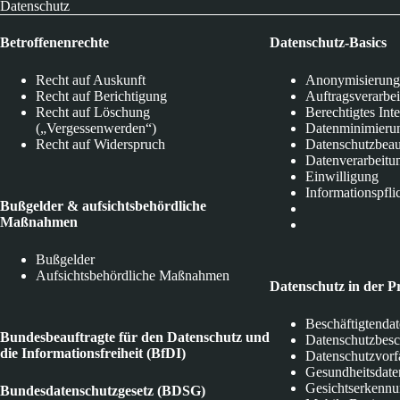
Datenschutz
Betroffenenrechte
Datenschutz-Basics
Recht auf Auskunft
Anonymisierung
Recht auf Berichtigung
Auftragsverarbe
Recht auf Löschung
Berechtigtes Int
(„Vergessenwerden“)
Datenminimieru
Recht auf Widerspruch
Datenschutzbeau
Datenverarbeitu
Einwilligung
Informationspfli
Bußgelder & aufsichtsbehördliche
Maßnahmen
Bußgelder
Aufsichtsbehördliche Maßnahmen
Datenschutz in der P
Beschäftigtenda
Bundesbeauftragte für den Datenschutz und
Datenschutzbes
die Informationsfreiheit (BfDI)
Datenschutzvorf
Gesundheitsdate
Gesichtserkenn
Bundesdatenschutzgesetz (BDSG)