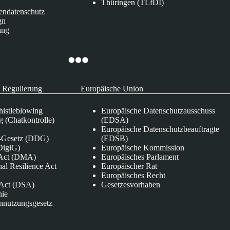
Thüringen (TLfDI)
endatenschutz
gn
ung
 Regulierung
Europäische Union
istleblowing
Europäische Datenschutzausschuss
 (Chatkontrolle)
(EDSA)
Europäische Datenschutzbeauftragte
e-Gesetz (DDG)
(EDSB)
DigiG)
Europäische Kommission
s Act (DMA)
Europäisches Parlament
nal Resilience Act
Europäischer Rat
Europäisches Recht
s Act (DSA)
Gesetzesvorhaben
nie
nnutzungsgesetz