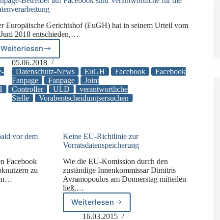
npage-Betreiber auf Facebook sind Verantwortliche für die
tenverarbeitung
r Europäische Gerichtshof (EuGH) hat in seinem Urteil vom
 Juni 2018 entschieden,…
Weiterlesen
Fanpage-
Betreiber
05.06.2018
auf
e-
Datenschutz-News
EuGH
Facebook
Facebook
Facebook
Fanpage
Fanpage
Joint
H
Controller
ULD
ULD
verantwortliche
sind
Stelle
Vorabentscheidungsersuchen
Verantwortliche
für
die
Datenverarbeitung
bald vor dem
Keine EU-Richtlinie zur
Vorratsdatenspeicherung
en Facebook
Wie die EU-Komission durch den
oknutzern zu
zuständige Innenkommissar Dimitris
den…
Avramopoulos am Donnerstag mitteilen
ließ,…
Weiterlesen
Keine
EU-
16.03.2015