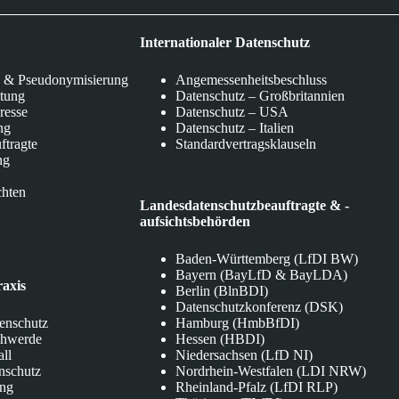
Internationaler Datenschutz
 & Pseudonymisierung
Angemessenheitsbeschluss
itung
Datenschutz – Großbritannien
eresse
Datenschutz – USA
ng
Datenschutz – Italien
ftragte
Standardvertragsklauseln
ng
chten
Landesdatenschutzbeauftragte & -
aufsichtsbehörden
Baden-Württemberg (LfDI BW)
Bayern (BayLfD & BayLDA)
raxis
Berlin (BlnBDI)
Datenschutzkonferenz (DSK)
tenschutz
Hamburg (HmbBfDI)
chwerde
Hessen (HBDI)
all
Niedersachsen (LfD NI)
nschutz
Nordrhein-Westfalen (LDI NRW)
ung
Rheinland-Pfalz (LfDI RLP)