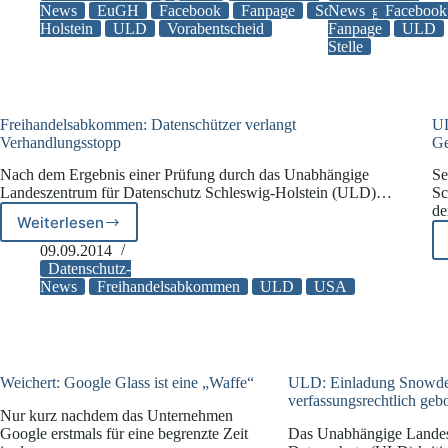
mit
bald
News
EuGH
Facebook
Fanpage
Schleswig-
News
Facebook
Holstein
ULD
Vorabentscheid
Fanpage
ULD
Facebook-
vor
Stelle
Fanpage
dem
Aus?
Freihandelsabkommen: Datenschützer verlangt
UL
Verhandlungsstopp
Ge
Nach dem Ergebnis einer Prüfung durch das Unabhängige
Se
Landeszentrum für Datenschutz Schleswig-Holstein (ULD)…
Sc
de
Weiterlesen
Freihandelsabkommen:
Datenschützer
09.09.2014
verlangt
Datenschutz-
Verhandlungsstopp
News
Freihandelsabkommen
ULD
USA
Weichert: Google Glass ist eine „Waffe“
ULD: Einladung Snowden
verfassungsrechtlich geb
Nur kurz nachdem das Unternehmen
Google erstmals für eine begrenzte Zeit
Das Unabhängige Landes