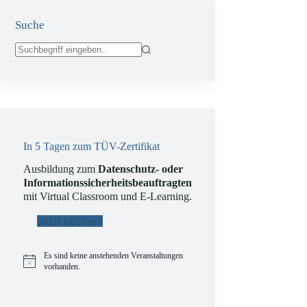
Suche
Keine
Ergebnisse
In 5 Tagen zum TÜV-Zertifikat
Ausbildung zum
Datenschutz- oder
Informationssicherheitsbeauftragten
mit Virtual Classroom und E-Learning.
Jetzt buchen!
Es sind keine anstehenden Veranstaltungen
H
vorhanden.
i
n
w