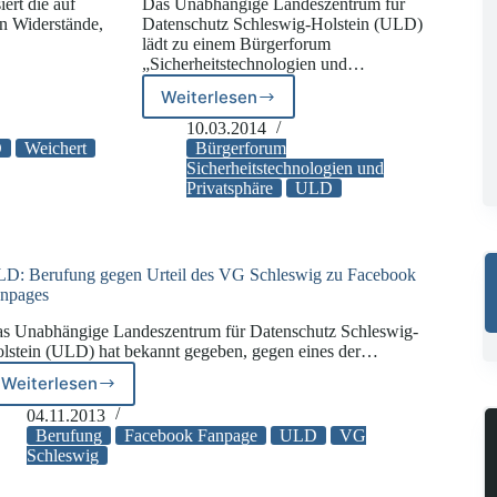
ert die auf
Das Unabhängige Landeszentrum für
n Widerstände,
Datenschutz Schleswig-Holstein (ULD)
lädt zu einem Bürgerforum
„Sicherheitstechnologien und…
Weiterlesen
ULD:
Bürgerforum
10.03.2014
Sicherheitstechnologien
D
Weichert
Bürgerforum
und
Sicherheitstechnologien und
Privatsphäre
ULD
rechtlich
Privatsphäre
D: Berufung gegen Urteil des VG Schleswig zu Facebook
npages
s Unabhängige Landeszentrum für Datenschutz Schleswig-
lstein (ULD) hat bekannt gegeben, gegen eines der…
Weiterlesen
ULD:
Berufung
04.11.2013
gegen
Berufung
Facebook Fanpage
ULD
VG
Urteil
Schleswig
des