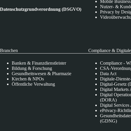
Mobile Business
Nutzer- & Kund
Datenschutzgrundverordnung (DSGVO)
Privacy by Desi
Videoüberwach
Branchen
Compliance & Digitale
Banken & Finanzdienstleister
Compliance - Wh
Bildung & Forschung
CSA-Verordnung
Gesundheitswesen & Pharmazie
Data Act
Kirchen & NPOs
Digitale-Dienst
Öffentliche Verwaltung
Digital-Gesetz (
Digital Market
Digital Operatio
(DORA)
Digital Service
ePrivacy-Richtli
Gesundheitsdate
(GDNG)