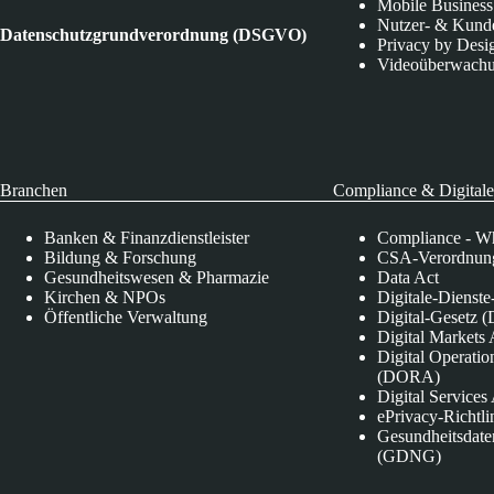
Mobile Business
Nutzer- & Kund
Datenschutzgrundverordnung (DSGVO)
Privacy by Desi
Videoüberwach
Branchen
Compliance & Digitale
Banken & Finanzdienstleister
Compliance - Wh
Bildung & Forschung
CSA-Verordnung
Gesundheitswesen & Pharmazie
Data Act
Kirchen & NPOs
Digitale-Dienst
Öffentliche Verwaltung
Digital-Gesetz (
Digital Market
Digital Operatio
(DORA)
Digital Service
ePrivacy-Richtli
Gesundheitsdate
(GDNG)