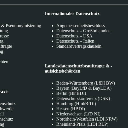
Internationaler Datenschutz
 & Pseudonymisierung
Angemessenheitsbeschluss
itung
Datenschutz – Großbritannien
eresse
Datenschutz – USA
ng
Datenschutz – Italien
ftragte
Standardvertragsklauseln
ng
chten
Landesdatenschutzbeauftragte & -
aufsichtsbehörden
Baden-Württemberg (LfDI BW)
Bayern (BayLfD & BayLDA)
raxis
Berlin (BlnBDI)
Datenschutzkonferenz (DSK)
tenschutz
Hamburg (HmbBfDI)
chwerde
Hessen (HBDI)
all
Niedersachsen (LfD NI)
nschutz
Nordrhein-Westfalen (LDI NRW)
ung
Rheinland-Pfalz (LfDI RLP)