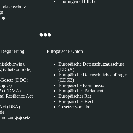
Thüringen (TLfDI)
endatenschutz
gn
ung
 Regulierung
Europäische Union
istleblowing
Europäische Datenschutzausschuss
 (Chatkontrolle)
(EDSA)
Europäische Datenschutzbeauftragte
e-Gesetz (DDG)
(EDSB)
DigiG)
Europäische Kommission
s Act (DMA)
Europäisches Parlament
nal Resilience Act
Europäischer Rat
Europäisches Recht
s Act (DSA)
Gesetzesvorhaben
nie
nnutzungsgesetz