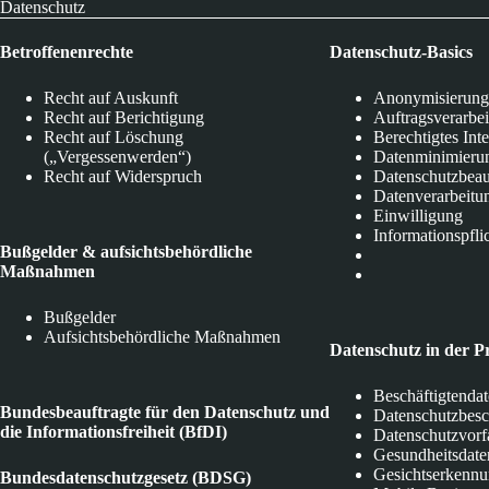
Datenschutz
Betroffenenrechte
Datenschutz-Basics
Recht auf Auskunft
Anonymisierung
Recht auf Berichtigung
Auftragsverarbe
Recht auf Löschung
Berechtigtes Int
(„Vergessenwerden“)
Datenminimieru
Recht auf Widerspruch
Datenschutzbeau
Datenverarbeitu
Einwilligung
Informationspfli
Bußgelder & aufsichtsbehördliche
Maßnahmen
Bußgelder
Aufsichtsbehördliche Maßnahmen
Datenschutz in der P
Beschäftigtenda
Bundesbeauftragte für den Datenschutz und
Datenschutzbes
die Informationsfreiheit (BfDI)
Datenschutzvorf
Gesundheitsdate
Gesichtserkenn
Bundesdatenschutzgesetz (BDSG)