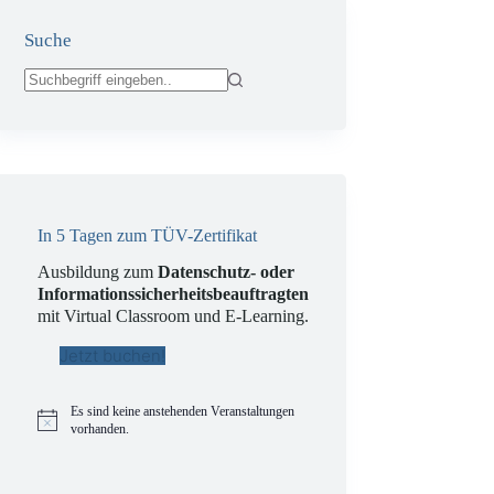
Suche
Keine
Ergebnisse
In 5 Tagen zum TÜV-Zertifikat
Ausbildung zum
Datenschutz- oder
Informationssicherheitsbeauftragten
mit Virtual Classroom und E-Learning.
Jetzt buchen!
Es sind keine anstehenden Veranstaltungen
H
vorhanden.
i
n
w