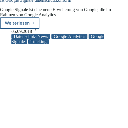
Ist Google Signale datenschutzkonform?
Google Signale ist eine neue Erweiterung von Google, die im
Rahmen von Google Analytics…
Weiterlesen
Ist
Google
05.09.2018
Signale
Datenschutz-News
Google Analytics
Google
datenschutzkonform?
Signale
Tracking