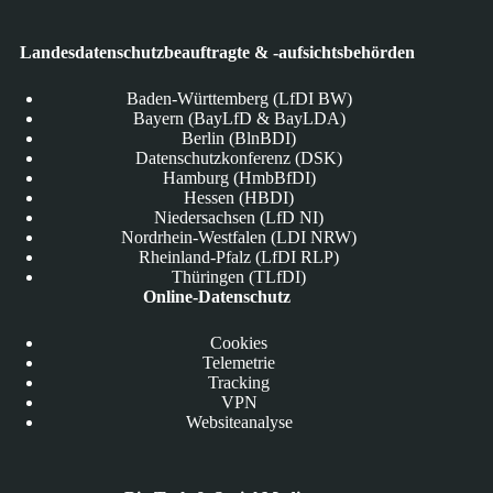
Landesdatenschutzbeauftragte & -aufsichtsbehörden
Baden-Württemberg (LfDI BW)
Bayern (BayLfD & BayLDA)
Berlin (BlnBDI)
Datenschutzkonferenz (DSK)
Hamburg (HmbBfDI)
Hessen (HBDI)
Niedersachsen (LfD NI)
Nordrhein-Westfalen (LDI NRW)
Rheinland-Pfalz (LfDI RLP)
Thüringen (TLfDI)
Online-Datenschutz
Cookies
Telemetrie
Tracking
VPN
Websiteanalyse