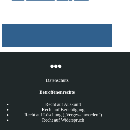
Rewe
und
dessen
Tochter
Penny
Datenschutz
Betroffenenrechte
Recht auf Auskunft
Recht auf Berichtigung
Recht auf Löschung („Vergessenwerden“)
Recht auf Widerspruch