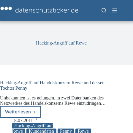
Zum
Inhalt
springen
Hacking-Angriff auf Rewe
Hacking-Angriff auf Handelskonzern Rewe und dessen
Tochter Penny
Unbekannten ist es gelungen, in zwei Datenbanken des
Netzwerkes des Handelskonzerns Rewe einzudringen…
Weiterlesen
Hacking-
Angriff
18.07.2011
auf
Hacking-Angriff auf
Handelskonzern
Rewe
Kundendaten
Penny
Rewe