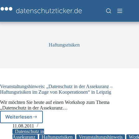
Zum
Inhalt
springen
Haftungsrisiken
Veranstaltungshinweis: „Datenschutz in der Assekuranz –
Haftungsrisiken im Zuge von Kooperationen“ in Leipzig
Wir möchten Sie heute auf einen Workshop zum Thema
„Datenschutz in der Assekuranz…
Weiterlesen
Veranstaltungshinweis:
„Datenschutz
11.08.2011
in
Datenschutz in
der
Assekuranz
Haftungsrisiken
Veranstaltungshinweis
Work