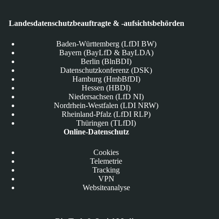
Landesdatenschutzbeauftragte & -aufsichtsbehörden
Baden-Württemberg (LfDI BW)
Bayern (BayLfD & BayLDA)
Berlin (BlnBDI)
Datenschutzkonferenz (DSK)
Hamburg (HmbBfDI)
Hessen (HBDI)
Niedersachsen (LfD NI)
Nordrhein-Westfalen (LDI NRW)
Rheinland-Pfalz (LfDI RLP)
Thüringen (TLfDI)
Online-Datenschutz
Cookies
Telemetrie
Tracking
VPN
Websiteanalyse