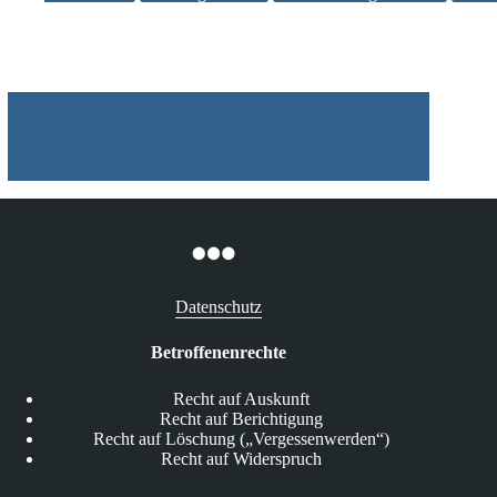
Assekuranz
–
Haftungsrisiken
im
Zuge
von
Kooperationen“
in
Leipzig
Datenschutz
Betroffenenrechte
Recht auf Auskunft
Recht auf Berichtigung
Recht auf Löschung („Vergessenwerden“)
Recht auf Widerspruch