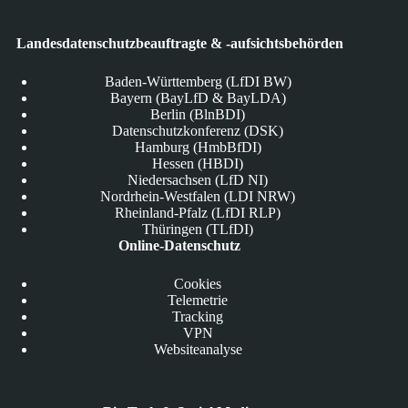
Landesdatenschutzbeauftragte & -aufsichtsbehörden
Baden-Württemberg (LfDI BW)
Bayern (BayLfD & BayLDA)
Berlin (BlnBDI)
Datenschutzkonferenz (DSK)
Hamburg (HmbBfDI)
Hessen (HBDI)
Niedersachsen (LfD NI)
Nordrhein-Westfalen (LDI NRW)
Rheinland-Pfalz (LfDI RLP)
Thüringen (TLfDI)
Online-Datenschutz
Cookies
Telemetrie
Tracking
VPN
Websiteanalyse