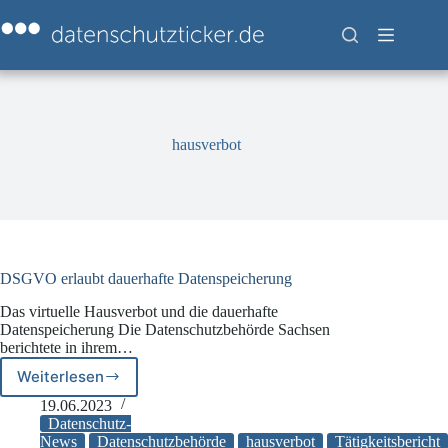
Zum
Inhalt
springen
hausverbot
DSGVO erlaubt dauerhafte Datenspeicherung
Das virtuelle Hausverbot und die dauerhafte
Datenspeicherung Die Datenschutzbehörde Sachsen
berichtete in ihrem…
Weiterlesen
DSGVO
erlaubt
19.06.2023
dauerhafte
Datenschutz-
Datenspeicherung
News
Datenschutzbehörde
hausverbot
Tätigkeitsbericht