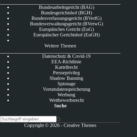
Bundesarbeitsgericht (BAG)
Bundesgerichtshof (BGH)
Bundesverfassungsgericht (BVerfG)
Bundesverwaltungsgericht (BVerwG)
Europäisches Gericht (EuG)
Europäischer Gerichtshof (EuGH)
Weitere Themen
Datenschutz & Covid-19
EEA-Richtlinie
Kartellrecht
Presseprivileg
Shadow Banning
Spionage
Vorratsdatenspeicherung
Werbung
Wettbewerbsrecht
Suche
K
Copyright © 2026 -
Creative Themes
e
i