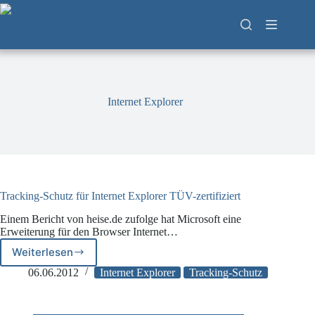
Zum
Inhalt
springen
Internet Explorer
Tracking-Schutz für Internet Explorer TÜV-zertifiziert
Einem Bericht von heise.de zufolge hat Microsoft eine
Erweiterung für den Browser Internet…
Weiterlesen
Tracking-
Schutz
06.06.2012
Internet Explorer
Tracking-Schutz
für
Internet
Explorer