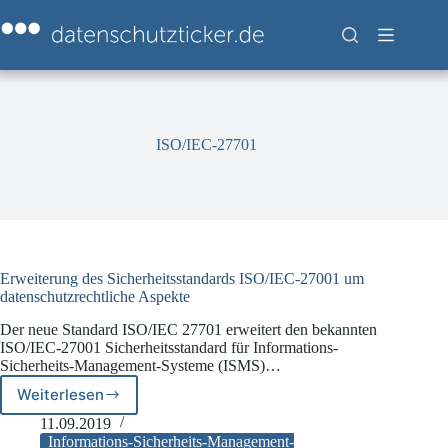
Zum
Inhalt
springen
ISO/IEC-27701
Erweiterung des Sicherheitsstandards ISO/IEC-27001 um
datenschutzrechtliche Aspekte
Der neue Standard ISO/IEC 27701 erweitert den bekannten
ISO/IEC-27001 Sicherheitsstandard für Informations-
Sicherheits-Management-Systeme (ISMS)…
Weiterlesen
Erweiterung
des
11.09.2019
Sicherheitsstandards
Informations-Sicherheits-Management-