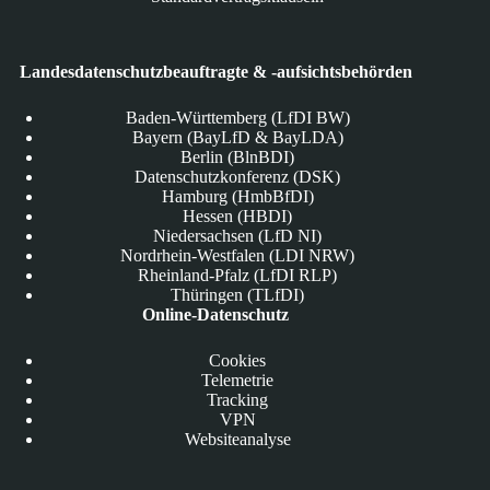
Landesdatenschutzbeauftragte & -aufsichtsbehörden
Baden-Württemberg (LfDI BW)
Bayern (BayLfD & BayLDA)
Berlin (BlnBDI)
Datenschutzkonferenz (DSK)
Hamburg (HmbBfDI)
Hessen (HBDI)
Niedersachsen (LfD NI)
Nordrhein-Westfalen (LDI NRW)
Rheinland-Pfalz (LfDI RLP)
Thüringen (TLfDI)
Online-Datenschutz
Cookies
Telemetrie
Tracking
VPN
Websiteanalyse