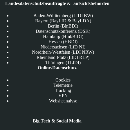
Landesdatenschutzbeauftragte & -aufsichtsbehörden
Baden-Württemberg (LfDI BW)
Bayern (BayLfD & BayLDA)
Berlin (BlnBDI)
Datenschutzkonferenz (DSK)
Hamburg (HmbBfDI)
Hessen (HBDI)
Niedersachsen (LfD NI)
Nordrhein-Westfalen (LDI NRW)
Rheinland-Pfalz (LfDI RLP)
Thüringen (TLfDI)
Online-Datenschutz
Cookies
Telemetrie
Tracking
VPN
Websiteanalyse
Big Tech & Social Media