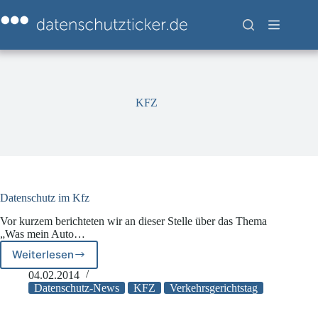
Zum
Inhalt
springen
KFZ
Datenschutz im Kfz
Vor kurzem berichteten wir an dieser Stelle über das Thema
„Was mein Auto…
Weiterlesen
Datenschutz
im
04.02.2014
Kfz
Datenschutz-News
KFZ
Verkehrsgerichtstag